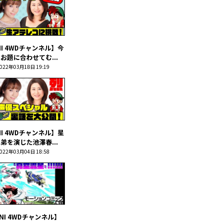
NI 4WDチャンネル】今
お題に合わせてむ...
022年03月18日 19:19
NI 4WDチャンネル】星
弟を演じた池澤春...
022年03月04日 18:58
INI 4WDチャンネル】