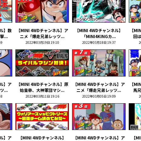
ネル】数
【MINI 4WDチャンネル】ア
【MINI 4WDチャンネル】
【MI
...
ニメ「爆走兄弟レッツ...
「MINI4KINGカ...
回は
59
2022年03月19日 19:10
2022年03月18日 19:37
2
ネル】ア
【MINI 4WDチャンネル】原
【MINI 4WDチャンネル】ア
【MI
...
始皇帝、大神軍団マシ...
ニメ「爆走兄弟レッツ...
馬兄
48
2022年03月11日 19:16
2022年03月05日 19:09
2
ネル】ア
【MINI 4WDチャンネル】
【MINI 4WDチャンネル】ア
【M