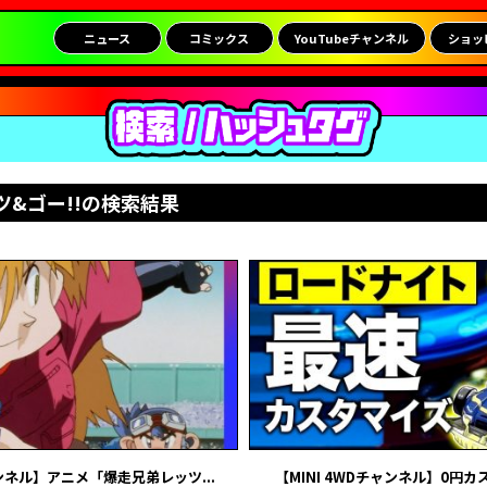
ニュース
コミックス
YouTubeチャンネル
ショッ
ツ&ゴー!!の検索結果
ャンネル】アニメ「爆走兄弟レッツ...
【MINI 4WDチャンネル】0円カ