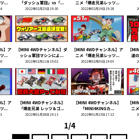
...
「ダッシュ軍団」vs「...
ニメ「爆走兄弟レッツ...
「
54
2022年02月25日 19:30
2022年02月19日 19:28
2
ネル】ア
【MINI 4WDチャンネル】ダ
【MINI 4WDチャンネル】ア
【MI
...
ッシュ軍団マシンによ...
ニメ「爆走兄弟レッツ...
速の
20
2022年02月11日 19:02
2022年02月05日 19:05
2
ネル】ア
【MINI 4WDチャンネル】
【MINI 4WDチャンネル】
【MI
...
「爆走兄弟 レッツ＆ゴ...
「MINI4KINGカ...
ニメ
21
2022年01月28日 19:13
2022年01月23日 17:22
2
1/4