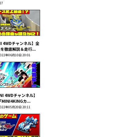
27
NI 4WDチャンネル】全
を徹底解説＆走行...
022年06月10日 20:01
INI 4WDチャンネル】
MINI4KINGカ...
022年05月20日 20:11