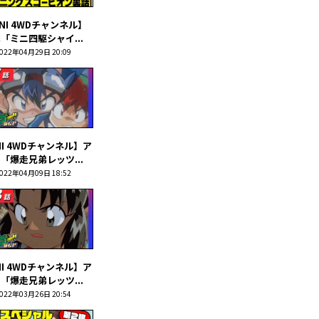
INI 4WDチャンネル】
C「ミニ四駆シャイ...
022年04月29日 20:09
NI 4WDチャンネル】ア
「爆走兄弟レッツ...
022年04月09日 18:52
NI 4WDチャンネル】ア
「爆走兄弟レッツ...
022年03月26日 20:54