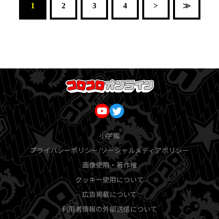
1
2
3
4
>
≫
小学館
プライバシーポリシー/ソーシャルメディアポリシー
画像使用・著作権
クッキー使用について
広告掲載について
利用者情報の外部送信について