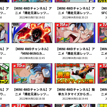
ネル】ア
【MINI 4WDチャンネル】ア
【MINI 4WDチャンネル】ア
【M
...
ニメ「爆走兄弟レッツ...
ニメ「爆走兄弟レッツ...
SF
58
2022年05月07日 19:02
2022年04月30日 20:23
2
ネル】ア
【MINI 4WDチャンネル】
【MINI 4WDチャンネル】ア
【MI
...
「MINI4KINGカ...
ニメ「爆走兄弟レッツ...
ニメ
59
2022年04月22日 22:45
2022年04月16日 19:01
2
ネル】ア
【MINI 4WDチャンネル】ア
【MINI 4WDチャンネル】簡
【MI
...
ニメ「爆走兄弟レッツ...
単カスタマイズからガ...
ニメ
58
2022年04月02日 18:58
2022年04月01日 19:46
2