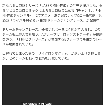
新たなミニ四駆シリーズ「LASER MINI4WD」の発売を記念した、タ
ミヤとコロコロコミックによるミニ四駆の公式専門チャンネル「-MI
NI 4WDチャンネル-」にてアニメ「爆走兄弟レッツ&ゴー!!WGP」第
25話「ライバル勢ぞろい 白熱!ドリームチャンスレース」が配信中！
ドリームチャンスレース。優勝すれば一気に４勝が与えられ、どの
チームも上位入賞も狙う。Aグループは「ロッソストラーダ」が優勝
を飾り、「TRFビクトリーズ」が参加するBグループでも白熱のレー
スが展開されていた。
出遅れてしまった豪の「サイクロンマグナム」が追い上げを見せる
が、どのチームも様々な戦術を用意していた。