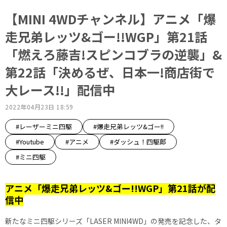
【MINI 4WDチャンネル】アニメ「爆
走兄弟レッツ&ゴー!!WGP」第21話
「燃えろ藤吉!スピンコブラの逆襲」&
第22話「決めるぜ、日本一!商店街で
大レース!!」配信中
2022年04月23日 18:59
#レーザーミニ四駆
#爆走兄弟レッツ&ゴー!!
#Youtube
#アニメ
#ダッシュ！四駆郎
#ミニ四駆
アニメ「爆走兄弟レッツ&ゴー!!WGP」第21話が配
信中
新たなミニ四駆シリーズ「LASER MINI4WD」の発売を記念した、タ