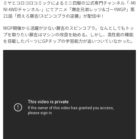
ミヤとコロコロコミックによるミニ四駆の公式専門チャンネル「-MI
NI 4WDチャンネル-」にてアニメ「爆走兄弟レッツ&ゴー!!WGP」第
21話「燃えろ藤吉!スピンコブラの逆襲」が配信中！
WGP開催から活躍が少ない藤吉のスピンコブラ。なんとしてもトッ
プを取りたい藤吉はマシンの改良を始める。しかし、高性能の機能
を搭載したパーツにGPチップの学習能力が追いついていなかった。