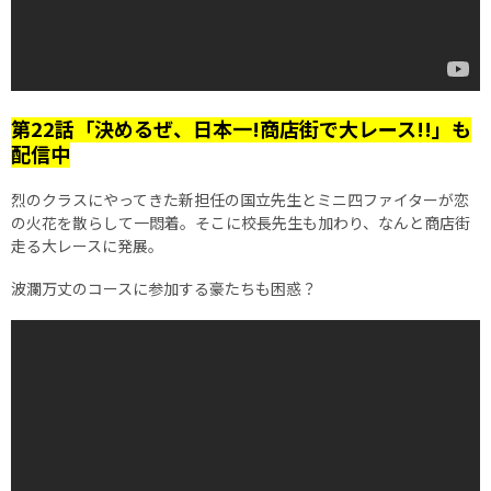
第22話「決めるぜ、日本一!商店街で大レース!!」も
配信中
烈のクラスにやってきた新担任の国立先生とミニ四ファイターが恋
の火花を散らして一悶着。そこに校長先生も加わり、なんと商店街
走る大レースに発展。
波瀾万丈のコースに参加する豪たちも困惑？