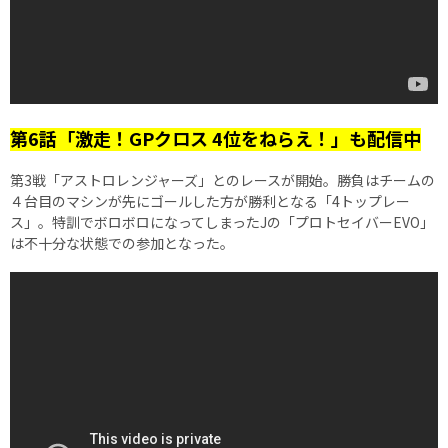
第6話「激走！GPクロス 4位をねらえ！」も配信中
第3戦「アストロレンジャーズ」とのレースが開始。勝負はチームの
４台目のマシンが先にゴールした方が勝利となる「4トップレー
ス」。特訓でボロボロになってしまったJの「プロトセイバーEVO」
は不十分な状態での参加となった。