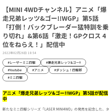
【MINI 4WDチャンネル】アニメ「爆
走兄弟レッツ&ゴー!!WGP」第5話
「打倒！バックブレーダー猛特訓を乗
り切れ」&第6話「激走！GPクロス 4
位をねらえ！」配信中
2022年02月26日 18:54
#レーザーミニ四駆
#爆走兄弟レッツ&ゴー!!
#Youtube
#アニメ
#ダッシュ！四駆郎
#ミニ四駆
アニメ「爆走兄弟レッツ&ゴー!!WGP」第5話が配信
中
新たなミニ四駆シリーズ「LASER MINI4WD」の発売を記念した、タ