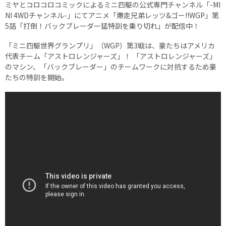
ミヤとコロコロコミックによるミニ四駆の公式専門チャンネル「-MI
NI 4WDチャンネル-」にてアニメ「爆走兄弟レッツ&ゴー!!WGP」第
5話「打倒！バックブレーダー猛特訓を乗り切れ」が配信中！
「ミニ四駆世界グランプリ」（WGP）第3戦は、豪たちはアメリカ
代表チーム「アストロレンジャーズ」！ 「アストロレンジャーズ」
のマシン、「バックブレーダー」のチームワークに対抗するため豪
たちの特訓を開始。