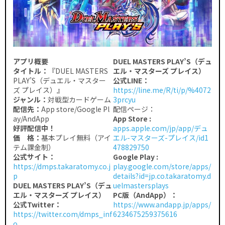
アプリ概要
DUEL MASTERS PLAY’S（デュ
タイトル：
『DUEL MASTERS
エル・マスターズ プレイス）
PLAY’S（デュエル・マスター
公式LINE：
ズ プレイス）』
https://line.me/R/ti/p/%4072
ジャンル：
対戦型カードゲーム
3prcyu
配信先：
App store/Google Pl
配信ページ：
ay/AndApp
App Store :
好評配信中！
apps.apple.com/jp/app/デュ
価 格：
基本プレイ無料（アイ
エル-マスターズ-プレイス/id1
テム課金制）
478829750
公式サイト：
Google Play :
https://dmps.takaratomy.co.j
play.google.com/store/apps/
p
details?id=jp.co.takaratomy.d
DUEL MASTERS PLAY’S（デュ
uelmastersplays
エル・マスターズ プレイス）
PC版（AndApp）：
公式Twitter：
https://www.andapp.jp/apps/
https://twitter.com/dmps_inf
6234675259375616
o