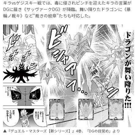
キラvsゲジスキー戦では、毒に侵されピンチを迎えたキラの言葉が
DGに届き《サッヴァークDG》が降臨。舞い降りたドラゴンに《暴
輪ノ裁キ》など“裁きの紋章”たちも呼応した。
▲『デュエル・マスターズ【新シリーズ】』4巻、「DGの目覚め」より