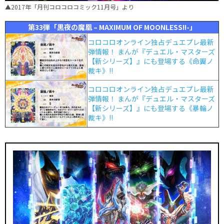
▲2017年「月刊コロコロコミック11月号」より
第33弾「黒夜の魔凰 – MAXIMUM OF MOONLESS!!-」
コロコロオンライン独占デュエプレ最新
弾情報！ まんが『デュエル・マスターズ
【新シリーズ】』にも登場する《命翼ノ
裁キ》!!
コロコロオンライン独占デュエプレ最新
弾情報！ まんが『デュエル・マスターズ
【新シリーズ】』にも登場する《暴輪ノ
裁キ》!!