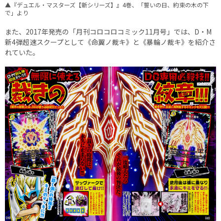
▲『デュエル・マスターズ【新シリーズ】』4巻、「誓いの日、約束の木の下
で」より
また、2017年発売の「月刊コロコロコミック11月号」では、D・M
新4弾超速スクープとして《命翼ノ裁キ》と《暴輪ノ裁キ》を紹介さ
れていた。