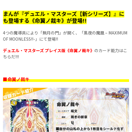
まんが『デュエル・マスターズ【新シリーズ】』に
も登場する《命翼ノ裁キ》が登場!!
4つの魔導具により「無月の門」が開く、「黒夜の魔凰 – MAXIMUM
OF MOONLESS!!-」にて登場!!
デュエル・マスターズ プレイス版《命翼ノ裁キ》
のカード能力はこ
ちらだ!!!
■命翼ノ裁キ