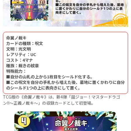
命翼ノ裁キ
カードの種類：呪文
文明：光文明
レアリティ：UC
コスト：4マナ
種族：裁きの紋章
特殊能力：
■自分の山札の上から1枚目をシールド化する。
■この呪文を自分の手札から唱えた後、墓地に置くかわりに自分
のシールド1つの上に表向きにして置く。
TCG版の《命翼ノ裁キ》は、新4弾「誕ジョー！マスタードラゴ
ン!!〜正義ノ裁キ〜」の収録カードとして初登場。