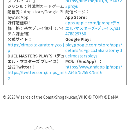
ズ プレイス）』
https://line.me/R/ti/p/%4072
ジャンル：
対戦型カードゲーム
3prcyu
配信先：
App store/Google Pl
配信ページ：
ay/AndApp
App Store :
好評配信中！
apps.apple.com/jp/app/デュ
価 格：
基本プレイ無料（アイ
エル-マスターズ-プレイス/id1
テム課金制）
478829750
公式サイト：
Google Play :
https://dmps.takaratomy.co.j
play.google.com/store/apps/
p
details?id=jp.co.takaratomy.d
DUEL MASTERS PLAY’S（デュ
uelmastersplays
エル・マスターズ プレイス）
PC版（AndApp）：
公式Twitter：
https://www.andapp.jp/apps/
https://twitter.com/dmps_inf
6234675259375616
o
© 2025 Wizards of the Coast/Shogakukan/WHC © TOMY ©DeNA