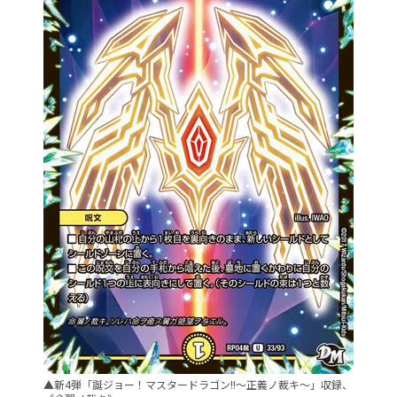
▲新4弾「誕ジョー！マスタードラゴン!!〜正義ノ裁キ〜」収録、