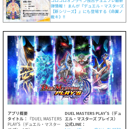
コロコロオンライン独占デュエプレ最新
弾情報！ まんが『デュエル・マスターズ
【新シリーズ】』にも登場する《命翼ノ
裁キ》!!
アプリ概要
DUEL MASTERS PLAY’S（デュ
タイトル：
『DUEL MASTERS
エル・マスターズ プレイス）
PLAY’S（デュエル・マスター
公式LINE：