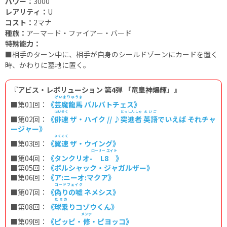
パワー：
3000
レアリティ：
U
コスト：
2マナ
種族：
アーマード・ファイアー・バード
特殊能力：
■
相手のターン中に、相手が自身のシールドゾーンにカードを置く
時、かわりに墓地に置く。
『アビス・レボリューション 第4弾 「竜皇神爆輝」』
げいまりゅうま
■第01回：
《
芸魔龍馬
バルバトチェス》
はいそく
とっしんしゃ
えいご
■第02回：
《
俳速
ザ・ハイク // ♪
突進者
英語
でいえば それチャ
ージャー》
よくそく
■第03回：
《
翼速
ザ・ウイング》
ローリー エイト
■第04回：
《タンクリオ-
L8
》
■第05回：
《ボルシャック・ジャガルザー》
■第06回：
《ア:ニーオ:マクア》
コードフェイク
■第07回：
《
偽りの嘘
ネメシス》
たまの
■第08回：
《
球乗
りコゾウくん》
メンテ
■第09回：
《ピッピ・
修
・ピヨッコ》