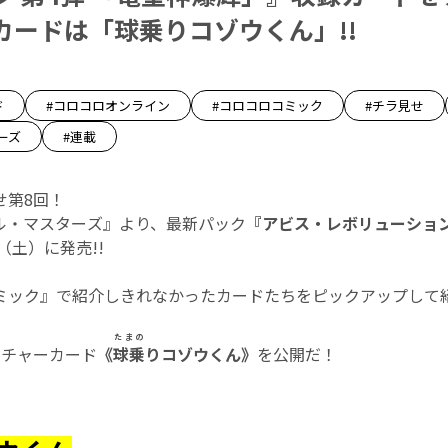
カードは「球乗りコゾウくん」!!
ド
#コロコロオンライン
#コロコロコミック
#チラ見せ
ーズ
#連載
せ第8回！
エル・マスターズ』より、最新パック
『アビス・レボリューション
日（土）に発売!!
ミック』で紹介しきれなかったカードたちをピックアップして紹
たまの
ーチャーカード
《
球乗
りコゾウくん》
を公開だ！