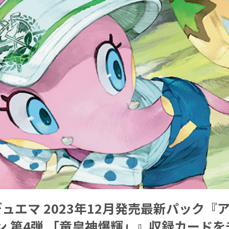
ュエマ 2023年12月発売最新パック『
ン 第4弾 「竜皇神爆輝」』収録カード