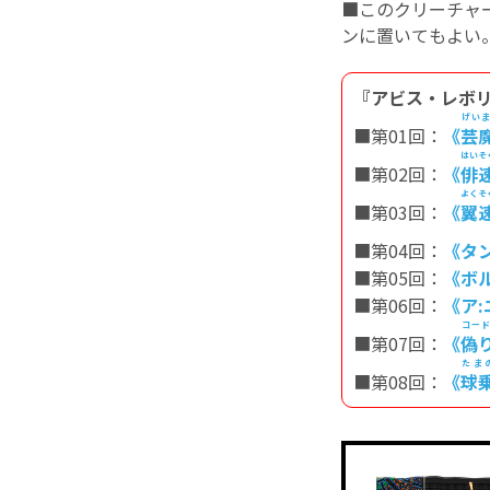
■
このクリーチャ
ンに置いてもよい
『アビス・レボリ
げい
■第01回：
《
芸
はいそ
■第02回：
《
俳
よくそ
■第03回：
《
翼
■第04回：
《タ
■第05回：
《ボ
■第06回：
《ア:
コー
■第07回：
《
偽
たま
■第08回：
《
球