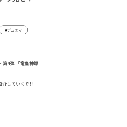
#デュエマ
 第4弾 「竜皇神爆
介していくぞ!!