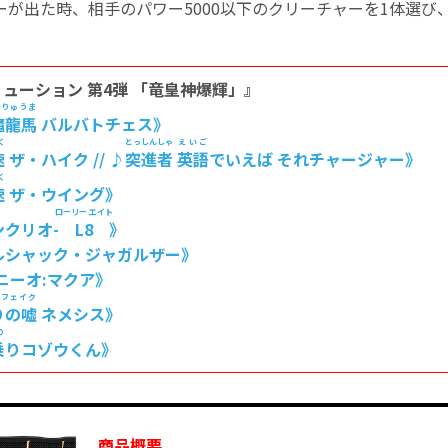
ーが出た時、相手のパワー5000以下のクリーチャーを1体選び
。
ューション 第4弾 「竜皇神爆輝」』
まりゅうま
魔龍馬
バルバトチェス》
く
とっしんしゃ
えいご
速
ザ・ハイク // ♪
突進者
英語
でいえば それチャージャー》
く
速
ザ・ウイング》
ローリー エイト
ンクリオ-
L8
》
ルシャック・ジャガルザー》
ニーオ:マクア》
ドフェイク
りの嘘
ネメシス》
の
乗
りコゾウくん》
商品概要