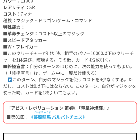
パワー：
11000
レアリティ：
SR
コスト：
7マナ
種族：
マジック・ドラゴン/ゲーム・コマンド
特殊能力：
■革命チェンジ：
コスト5以上のマジック
■スピードアタッカー
■W・ブレイカー
■
このクリーチャーが出た時、相手のパワー10000以下のクリーチ
ャーを1体選び、破壊する。その後、カードを2枚引く。
■終極宣言：
自分のターンのはじめに、次の能力を使ってもよい。
（「終極宣言」は、ゲーム中に一度だけ使える）
このターン、自分のマジックを使うコストを4少なくする。た
だし、コストは0以下にはならない。このターン、自分がマジックを
使った時、カードを1枚引いてもよい。
『アビス・レボリューション 第4弾 「竜皇神爆輝」』
げいまりゅうま
■第01回：
《
芸魔龍馬
バルバトチェス》