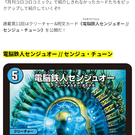
『月刊コロコロコミック』で紹介しきれなかったカードたちをピッ
クアップして紹介していくぞ!!
でんのうてつじん
連載第11回はクリーチャー&呪文カード
《
電脳鉄人
センジュオー //
センジュ・チューン
》
を公開だ！
電脳鉄人センジュオー // センジュ・チューン