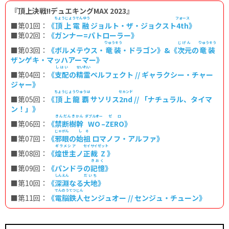
『頂上決戦!!デュエキングMAX 2023』
ちょうじょうでんゆう
フォース
■第01回：
《
頂上電融
ジョルト・ザ・ジョクスト
4th
》
■第02回：
《ガンナー=パトローラー》
りゅうそう
じげん
りゅうそう
■第03回：
《ボルメテウス・
竜装
・ドラゴン》&《
次元
の
竜装
ザンゲキ・マッハアーマー》
しはい
せいれい
■第04回：
《
支配
の
精霊
ペルフェクト // ギャラクシー・チャー
ジャー》
ちょうじょうりゅうは
セカンド
■第05回：
《
頂上龍覇
サソリス
2nd
// 「ナチュラル、タイマ
ン！」》
きんだんきかん
ダブルオー
ゼロ
■第06回：
《
禁断樹幹
WO
–
ZERO
》
じゃがん
しそ
■第07回：
《
邪眼
の
始祖
ロマノフ・アルファ
》
ギラメシア
セイサイ
ゼット
■第08回：
《
煌世主
ノ
正裁
Z
》
きおく
■第09回：
《パンドラの
記憶
》
しんえん
だいち
■第10回：
《
深淵
なる
大地
》
でんのうてつじん
■第11回：
《
電脳鉄人
センジュオー // センジュ・チューン
》