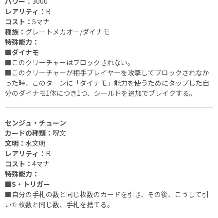
パワー：
3000
レアリティ：
R
コスト：
5マナ
種族：
グレートメカオー/ダイナモ
特殊能力：
■ダイナモ
■
このクリーチャーはブロックされない。
■
このクリーチャーが相手プレイヤーを攻撃してブロックされなか
った時、このターンに「ダイナモ」能力を使うためにタップした自
分のダイナモ1体につき1つ、シールドを追加でブレイクする。
センジュ・チューン
カードの種類：
呪文
文明：
水文明
レアリティ：
R
コスト：
4マナ
特殊能力：
■S・トリガー
■
自分の手札の数と同じ枚数のカードを引き、その後、こうして引
いた枚数と同じ数、手札を捨てる。