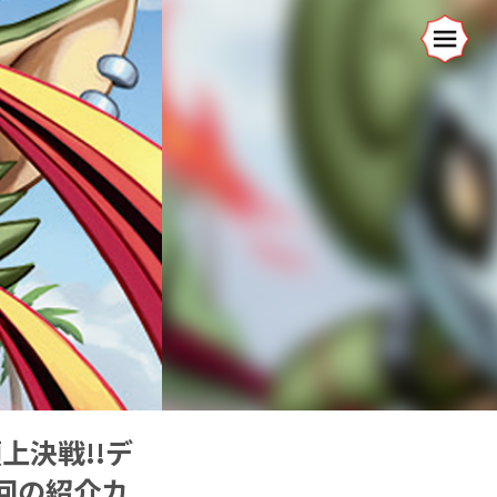
上決戦!!デ
今回の紹介カ