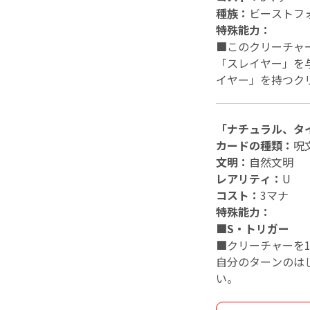
種族：
ビーストフ
特殊能力：
■
このクリーチャ
「スレイヤー」を
イヤー」を持つク
「ナチュラル、タ
カードの種類：
呪
文明：
自然文明
レアリティ：
U
コスト：
3マナ
特殊能力：
■S・トリガー
■
クリーチャーを
自分のターンのは
い。