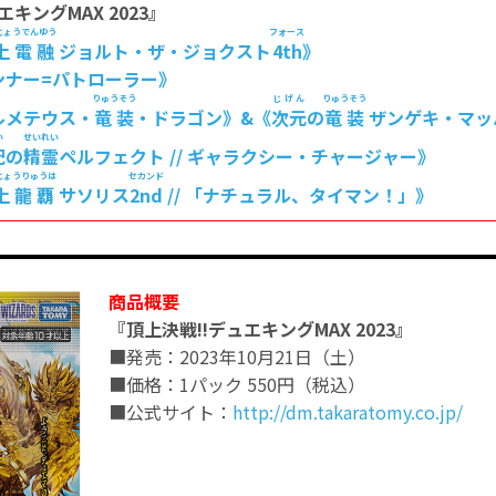
キングMAX 2023』
じょうでんゆう
フォース
上電融
ジョルト・ザ・ジョクスト
4th
》
ンナー=パトローラー》
りゅうそう
じげん
りゅうそう
ルメテウス・
竜装
・ドラゴン》&《
次元
の
竜装
ザンゲキ・マッ
い
せいれい
配
の
精霊
ペルフェクト // ギャラクシー・チャージャー》
じょうりゅうは
セカンド
上龍覇
サソリス
2nd
// 「ナチュラル、タイマン！」》
商品概要
『頂上決戦!!デュエキングMAX 2023』
■発売：2023年10月21日（土）
■価格：1パック 550円（税込）
■公式サイト：
http://dm.takaratomy.co.jp/