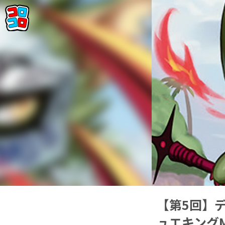
【第5回】デ
ュエキングM