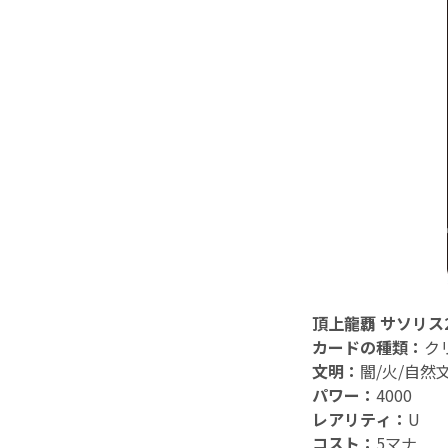
頂上龍覇 サソリス2
カードの種類：
ク
文明：
闇/火/自然
パワー：
4000
レアリティ：
U
コスト：
5マナ