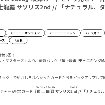
龍覇 サソリス2nd // 「ナチュラル、
ド
#コロコロオンライン
#コロコロコミック
#チラ見せ
ーズ
#連載
せ第5回！
エル・マスターズ』より、最新パック
『頂上決戦!!デュエキングMAX
ミック』で紹介しきれなかったカードたちをピックアップして紹
ちょうじょうりゅうは
セカンド
ーチャー&呪文カード
《
頂上龍覇
サソリス
2nd
// 「ナチュラ