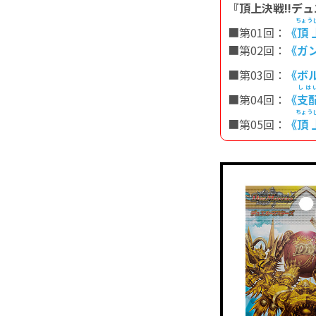
『頂上決戦!!デュエ
ちょう
■第01回：
《
頂
■第02回：
《ガ
■第03回：
《ボ
しは
■第04回：
《
支
ちょう
■第05回：
《
頂