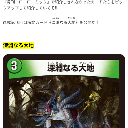
『月刊コロコロコミック』で紹介しきれなかったカードたちをピッ
クアップして紹介していくぞ!!
しんえん
だいち
連載第10回は呪文カード
《
深淵
なる
大地
》
を公開だ！
深淵なる大地