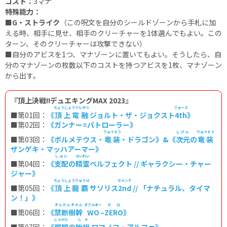
コスト：
3マナ
特殊能力：
■G・ストライク
（この呪文を自分のシールドゾーンから手札に加
える時、相手に見せ、相手のクリーチャーを1体選んでもよい。この
ターン、そのクリーチャーは攻撃できない）
■
自分のアビスを1つ、マナゾーンに置いてもよい。そうしたら、自
分のマナゾーンの枚数以下のコストを持つアビスを1枚、マナゾーン
から出す。
『頂上決戦!!デュエキングMAX 2023』
ちょうじょうでんゆう
フォース
■第01回：
《
頂上電融
ジョルト・ザ・ジョクスト
4th
》
■第02回：
《ガンナー=パトローラー》
りゅうそう
じげん
りゅうそう
■第03回：
《ボルメテウス・
竜装
・ドラゴン》&《
次元
の
竜装
ザンゲキ・マッハアーマー》
しはい
せいれい
■第04回：
《
支配
の
精霊
ペルフェクト // ギャラクシー・チャー
ジャー》
ちょうじょうりゅうは
セカンド
■第05回：
《
頂上龍覇
サソリス
2nd
// 「ナチュラル、タイマ
ン！」》
きんだんきかん
ダブルオー
ゼロ
■第06回：
《
禁断樹幹
WO
–
ZERO
》
じゃがん
しそ