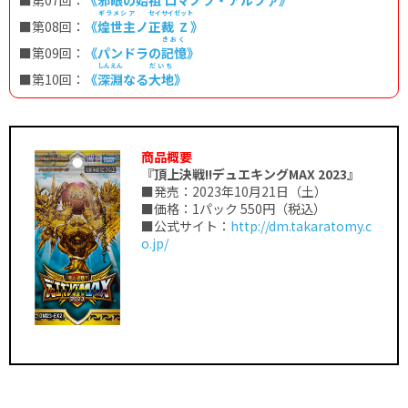
■第07回：
《
邪眼
の
始祖
ロマノフ・アルファ
》
ギラメシア
セイサイ
ゼット
■第08回：
《
煌世主
ノ
正裁
Z
》
きおく
■第09回：
《パンドラの
記憶
》
しんえん
だいち
■第10回：
《
深淵
なる
大地
》
商品概要
『頂上決戦!!デュエキングMAX 2023』
■発売：2023年10月21日（土）
■価格：1パック 550円（税込）
■公式サイト：
http://dm.takaratomy.c
o.jp/