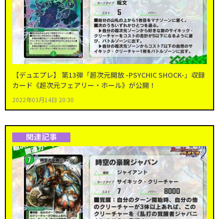
【デュエプレ】 第13弾「超次元開放 -PSYCHIC SHOCK-」収録
カード《超次元フェアリー・ホール》が公開！
2022年03月14日 20:30
関連記事