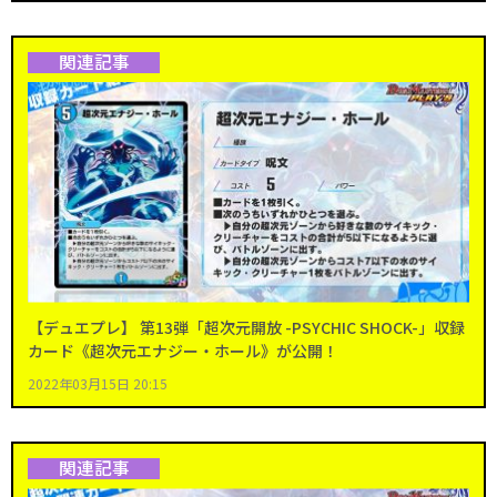
関連記事
【デュエプレ】 第13弾「超次元開放 -PSYCHIC SHOCK-」収録
カード《超次元エナジー・ホール》が公開！
2022年03月15日 20:15
関連記事