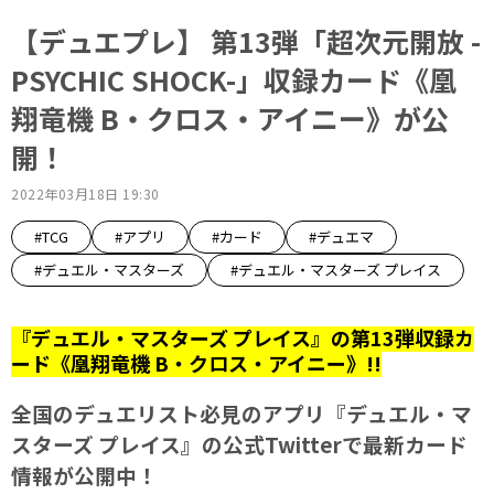
【デュエプレ】 第13弾「超次元開放 -
PSYCHIC SHOCK-」収録カード《凰
翔竜機 B・クロス・アイニー》が公
開！
2022年03月18日 19:30
#TCG
#アプリ
#カード
#デュエマ
#デュエル・マスターズ
#デュエル・マスターズ プレイス
『デュエル・マスターズ プレイス』の第13弾収録カ
ード《凰翔竜機 B・クロス・アイニー》!!
全国のデュエリスト必見のアプリ『デュエル・マ
スターズ プレイス』の公式Twitterで最新カード
情報が公開中！