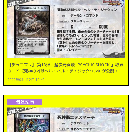
【デュエプレ】 第13弾「超次元開放 -PSYCHIC SHOCK-」収録
カード《死神の凶獣ベル・ヘル・デ・ジャクソン》が公開！
2022年03月12日 18:40
関連記事