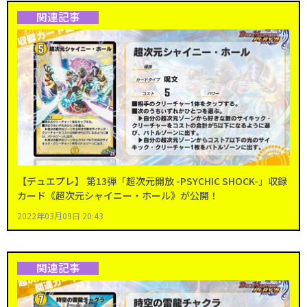
関連記事
【デュエプレ】 第13弾「超次元開放 -PSYCHIC SHOCK-」収録
カード《超次元シャイニー・ホール》が公開！
2022年03月09日 20:43
関連記事