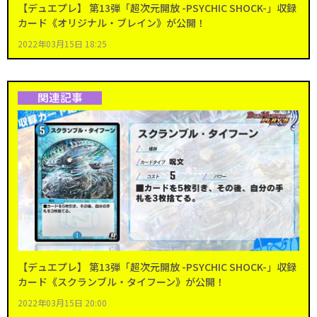
【デュエプレ】 第13弾「超次元開放 -PSYCHIC SHOCK-」収録
カード《オリジナル・ブレイン》が公開！
2022年03月15日 18:25
関連記事
【デュエプレ】 第13弾「超次元開放 -PSYCHIC SHOCK-」収録
カード《スクランブル・タイフーン》が公開！
2022年03月15日 20:00