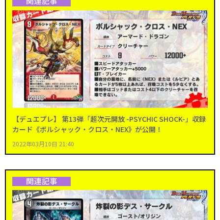
関連記事
【デュエプレ】 第13弾「超次元開放 -PSYCHIC SHOCK-」収録
カード《ボルシャック・クロス・NEX》が公開！
2022年03月10日 21:40
関連記事