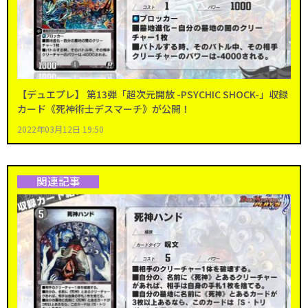
【デュエプレ】 第13弾「超次元開放 -PSYCHIC SHOCK-」収録
カード《死神術士デスマーチ》が公開！
2022年03月12日 19:50
関連記事