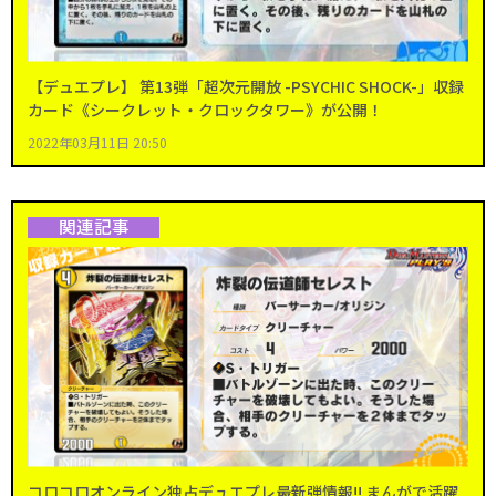
【デュエプレ】 第13弾「超次元開放 -PSYCHIC SHOCK-」収録
カード《シークレット・クロックタワー》が公開！
2022年03月11日 20:50
関連記事
コロコロオンライン独占デュエプレ最新弾情報!! まんがで活躍