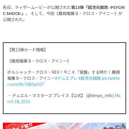
先日、ティザームービーが公開された
第13弾「超次元開放 -PSYCHI
C SHOCK-」
。 そして、今回《凰翔竜機 B・クロス・アイニー》が
公開された。
【第13弾カード情報】
《凰翔竜機 B・クロス・アイニー》
ボルシャック・クロス・NEX！今こそ「覚醒」する時だ！――凰翔
竜機 B・クロス・アイニー
#デュエプレ
#超次元開放
pic.twitte
r.com/Kc7dB0pH3T
— デュエル・マスターズ プレイス【公式】 (@dmps_info)
Ma
rch 18, 2022