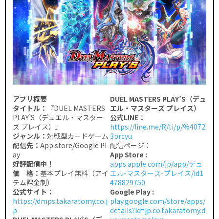
アプリ概要
DUEL MASTERS PLAY’S（デュ
タイトル：
『DUEL MASTERS
エル・マスターズ プレイス）
PLAY’S（デュエル・マスター
公式LINE：
ズ プレイス）』
https://line.me/R/ti/p/%4072
ジャンル：
対戦型カードゲーム
3prcyu
配信先：
App store/Google Pl
配信ページ：
ay
App Store :
好評配信中！
apps.apple.com/jp/app/デュ
価 格：
基本プレイ無料（アイ
エル-マスターズ-プレイス/id1
テム課金制）
478829750
公式サイト：
Google Play :
https://dmps.takaratomy.co.j
play.google.com/store/apps/
p
details?id=jp.co.takaratomy.d