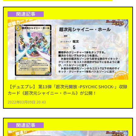
関連記事
【デュエプレ】 第13弾「超次元開放 -PSYCHIC SHOCK-」収録
カード《超次元シャイニー・ホール》が公開！
2022年03月09日 20:43
関連記事