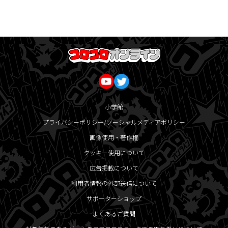
小学館
プライバシーポリシー/ソーシャルメディアポリシー
画像使用・著作権
クッキー使用について
広告掲載について
利用者情報の外部送信について
サポーターショップ
よくあるご質問