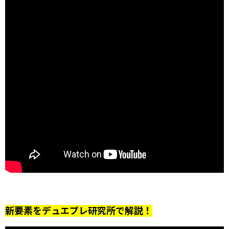
新要素をデュエプレ研究所で解説！