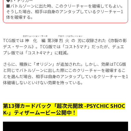
◆S・トリガー
■バトルゾーンに出た時、このクリーチャーを破壊してもよい。
そうした場合、相手は自身のアンタップしているクリーチャー1
体を破壊する。
エボリューション・サーガ
クロス・ジェネレーション
TCG版では
神化編
第3弾
烈火の刃
に収録された《炸裂の影
デス・サークル》。TCG版では「コスト5マナ」だったが、デュエ
プレ版では「コスト4マナ」に軽減。
さらに、種族に「オリジン」が追加された。しかし、効果はTCG版
と同じでバトルゾーンに出した際にこのクリーチャーを破壊するこ
とを選んだ場合、相手は自身のアンタップしているクリーチャーを1
体破壊しないといけない効果を持っている。
第13弾カードパック「超次元開放 -PSYCHIC SHOC
K-」ティザームービー公開中！