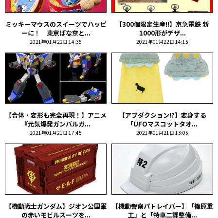
ミッキーマウスのスイーツでハッピ
【300個限定生産!!】京急電鉄 新
ーに！ 東京ばな奈と...
1000形がデザ...
2021年01月22日 14:35
2021年01月22日 14:15
【合体・変形も完全再現！】アニメ
【アブダクション!?】変身する
『元気爆発ガンバルガ...
「UFOマスコットタオ...
2021年01月21日 17:45
2021年01月21日 13:05
【機動戦士ガンダム】ジオン公国軍
【機動警察パトレイバー】「篠原重
の赤いモビルスーツを...
工」と「特車二課整備...