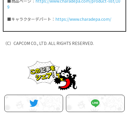
■商品ページ：
https://www.charadepa.com/product-list/10
9
■キャラクターデパート：
https://www.charadepa.com/
（C）CAPCOM CO., LTD. ALL RIGHTS RESERVED.