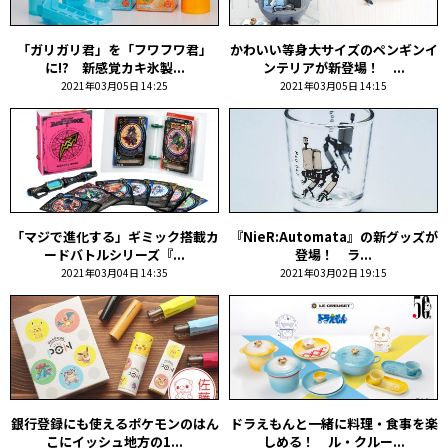
「ガリガリ君」を「フワフワ君」
かわいい等身大サイズのペンギンイ
に!? 新感覚カキ氷製...
ンテリアが新登場！ ...
2021年03月05日 14:25
2021年03月05日 14:15
「マジで進化する」ギミック搭載カ
『NieR:Automata』の新グッズが
ードバトルシリーズ『...
登場！ ラ...
2021年03月04日 14:35
2021年03月02日 19:15
銀行登録にも使えるポケモンのはん
ドラえもんと一緒に料理・食事を楽
こにイッシュ地方の1...
しめる！ ル・クルー...