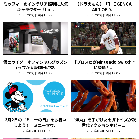
ミッフィーのインテリア照明に人気
【ドラえもん】「THE GENGA
キャラクター「lio...
ART OF D...
2021年02月19日 12:55
2021年02月18日 17:55
仮面ライダーオフィシャルグッズシ
【プロスピがNintendo Switch™
ョップが大阪梅田に登...
に登場！...
2021年02月18日 16:35
2021年02月18日 13:05
3月2日の「ミニーの日」をお祝い
「爆丸」を手がけたセガトイズが次
しよう！ ミニーマウ...
世代アクションホビー...
2021年02月16日 19:35
2021年02月15日 16:55