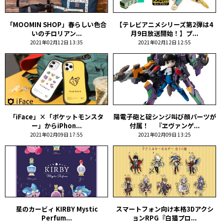
「MOOMIN SHOP」春らしい色合
【テレビアニメシリーズ第2弾は4
いのチロリアン...
月9日放送開始！】プ...
2021年02月12日 13:35
2021年02月12日 12:55
「iFace」×「ポケットモンスタ
陽電子砲と碇シンジ叫び顔パーツが
ー」からiPhon...
付属！ 『ヱヴァンゲ...
2021年02月09日 17:55
2021年02月09日 13:25
星のカービィ KIRBY Mystic
スマートフォン向け本格3Dアクシ
Perfum...
ョンRPG『白猫プロ...