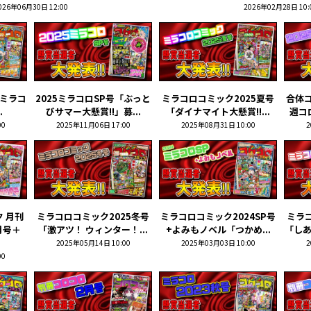
026年06月30日 12:00
2026年02月28日 10:
+ミラコ
2025ミラコロSP号「ぶっと
ミラコロコミック2025夏号
合体コ
.
びサマー大懸賞!!」募...
「ダイナマイト大懸賞!!...
週コ
00
2025年11月06日 17:00
2025年08月31日 10:00
2
 月刊
ミラコロコミック2025冬号
ミラコロコミック2024SP号
ミラコ
月号＋
「激アツ！ ウィンター！...
+よみもノベル「つかめ...
「しあ
2025年05月14日 10:00
2025年03月03日 10:00
2
00