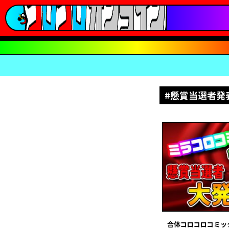
#懸賞当選者発
合体コロコロコミック