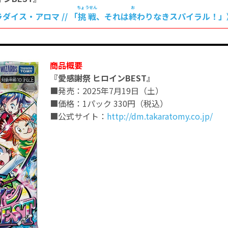
ちょうせん
お
ダイス・アロマ // 「
挑戦
、それは
終
わりなきスパイラル！」
商品概要
『愛感謝祭 ヒロインBEST』
■発売：2025年7月19日（土）
■価格：1パック 330円（税込）
■公式サイト：
http://dm.takaratomy.co.jp/