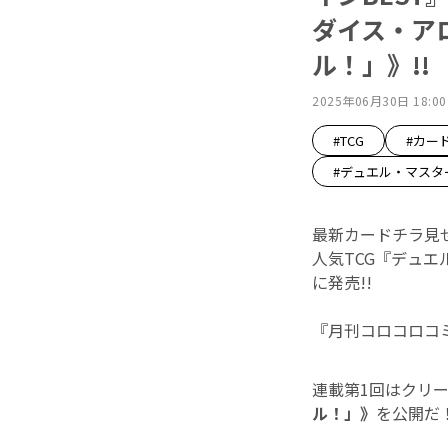
ダイス・アロ
ル！」》!!
2025年06月30日 18:00
#TCG
#カー
#デュエル・マスタ
最新カードチラ見
人気TCG『デュ
に発売!!
『月刊コロコロコ
連載第1回はクリ
ル！」》
を公開だ