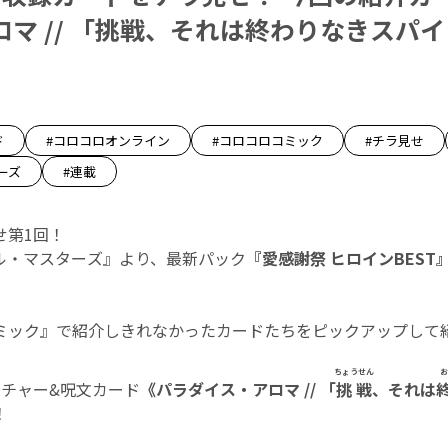
マ // 「挑戦、それは終わりなきスパイ
ド
#コロコロオンライン
#コロコロコミック
#チラ見せ
ーズ
#連載
せ第1回！
エル・マスターズ』より、最新パック
『愛感謝祭 ヒロインBEST
ミック』で紹介しきれなかったカードたちをピックアップして紹
ちょうせん
お
ーチャー&呪文カード
《パラダイス・アロマ // 「
挑戦
、それは
！