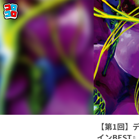
【第1回】デ
インBES