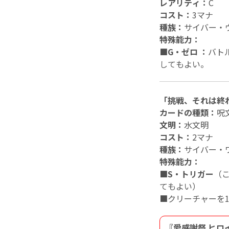
レアリティ：
C
コスト：
3マナ
種族：
サイバー・
特殊能力：
■G・ゼロ ：
バト
してもよい。
「挑戦、それは終
カードの種類：
呪
文明：
水文明
コスト：
2マナ
種族：
サイバー・
特殊能力：
■S・トリガー
（
てもよい）
■
クリーチャーを
『愛感謝祭 ヒロイ