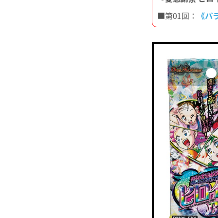
■第01回：
《パラ