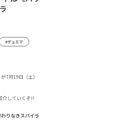
ラ
#デュエマ
』
が7月19日（土）
介していくぞ!!
終
わりなきスパイラ