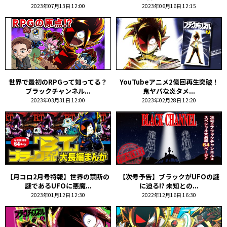
2023年07月13日 12:00
2023年06月16日 12:15
世界で最初のRPGって知ってる？
YouTubeアニメ2億回再生突破！
ブラックチャンネル...
鬼ヤバな炎タメ...
2023年03月31日 12:00
2023年02月28日 12:20
【月コロ2月号特報】世界の禁断の
【次号予告】ブラックがUFOの謎
謎であるUFOに悪魔...
に迫る!? 未知との...
2023年01月12日 12:30
2022年12月16日 16:30