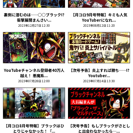
裏側に潜むのは……○○ブラック!?
【月コロ9月号特報】キミも人気
衝撃展開まんさい...
YouTuberになれ...
2023年12月27日 12:30
2023年08月12日 11:20
YouTubeチャンネル登録者40万人
【次号予告】炎上すれば勝ち……!?
越え！ 悪魔系...
Youtuber...
2023年07月28日 12:00
2023年07月14日 13:30
【月コロ8月号特報】ブラックはひ
【次号予告】もしブラックがさとし
とりじゃなかった！『...
と出会わなかったら…...