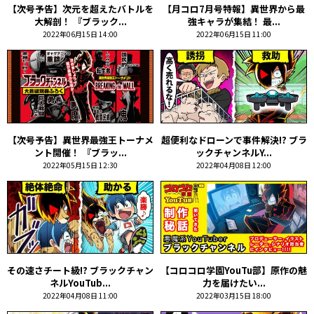
【次号予告】次元を超えたバトルを
【月コロ7月号特報】異世界から最
大解剖！ 『ブラック...
強キャラが集結！ 最...
2022年06月15日 14:00
2022年06月15日 11:00
【次号予告】異世界最強王トーナメ
超便利なドローンで事件解決!? ブラ
ント開催！ 『ブラッ...
ックチャンネルY...
2022年05月15日 12:30
2022年04月08日 12:00
その速さチート級!? ブラックチャン
【コロコロ学園YouTu部】原作の魅
ネルYouTub...
力を届けたい――...
2022年04月08日 11:00
2022年03月15日 18:00