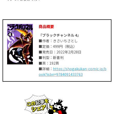
商品概要
『ブラックチャンネル 4』
■作者：きさいちさとし
■定価：499円（税込）
■発売日：2022年2月28日
■判型：新書判
■頁：192頁
■詳細：
https://shogakukan-comic.jp/b
ook?isbn=9784091433763