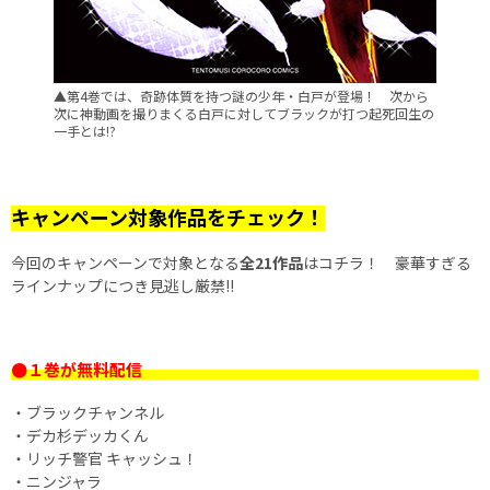
▲第4巻では、奇跡体質を持つ謎の少年・白戸が登場！ 次から
次に神動画を撮りまくる白戸に対してブラックが打つ起死回生の
一手とは!?
キャンペーン対象作品をチェック！
今回のキャンペーンで対象となる
全21作品
はコチラ！ 豪華すぎる
ラインナップにつき見逃し厳禁!!
●１巻が無料配信
・ブラックチャンネル
・デカ杉デッカくん
・リッチ警官 キャッシュ！
・ニンジャラ