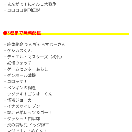
・まんがで！にゃんこ大戦争
・コロコロ創刊伝説
●3巻まで無料配信
・絶体絶命 でんぢゃらすじーさん
・ケシカスくん
・デュエル・マスターズ（初代）
・妖怪ウォッチ
・ゲームセンターあらし
・ダンボール戦機
・コロッケ！
・ペンギンの問題
・ウソツキ！ゴクオーくん
・怪盗ジョーカー
・イナズマイレブン
・爆走兄弟レッツ＆ゴー!!
・ダッシュ！四駆郎
・炎の闘球児 ドッジ弾平
・マジで!! まじめくん！