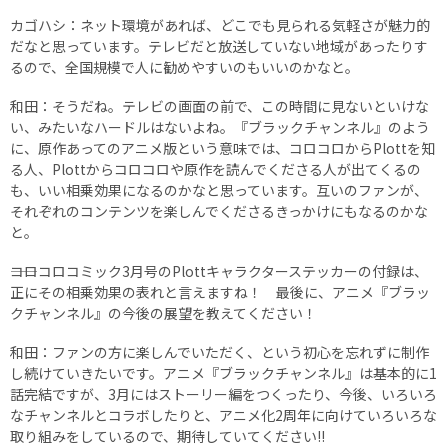
カゴハシ：ネット環境があれば、どこでも見られる気軽さが魅力的
だなと思っています。テレビだと放送していない地域があったりす
るので、全国規模で人に勧めやすいのもいいのかなと。
和田：そうだね。テレビの画面の前で、この時間に見ないといけな
い、みたいなハードルはないよね。『ブラックチャンネル』のよう
に、原作あってのアニメ版という意味では、コロコロからPlottを知
る人、Plottからコロコロや原作を読んでくださる人が出てくるの
も、いい相乗効果になるのかなと思っています。互いのファンが、
それぞれのコンテンツを楽しんでくださるきっかけにもなるのかな
と。
――コロコロコミック3月号のPlottキャラクターステッカーの付録は、
正にその相乗効果の表れと言えますね！ 最後に、アニメ『ブラッ
クチャンネル』の今後の展望を教えてください！
和田：ファンの方に楽しんでいただく、という初心を忘れずに制作
し続けていきたいです。アニメ『ブラックチャンネル』は基本的に1
話完結ですが、3月にはストーリー編をつくったり、今後、いろいろ
なチャンネルとコラボしたりと、アニメ化2周年に向けていろいろな
取り組みをしているので、期待していてください!!