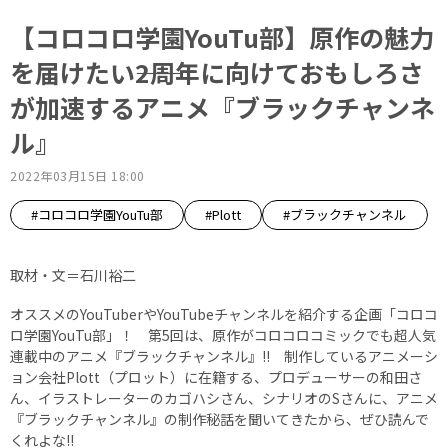
【コロコロ学園YouTu部】原作の魅力
を届けたい――2周年に向けておもしろさ
が加速するアニメ『ブラックチャンネ
ル』
2022年03月15日 18:00
#コロコロ学園YouTu部
#Plott
#ブラックチャンネル
取材・文＝石川裕二
オススメのYouTuberやYouTubeチャンネルを紹介する企画「コロコ
ロ学園YouTu部」！ 第5回は、原作がコロコロコミックでも超人気
連載中のアニメ『ブラックチャンネル』!! 制作しているアニメーシ
ョン会社Plott（プロット）に在籍する、プロデューサーの和田さ
ん、イラストレーターのカゴハシさん、シナリオのSさんに、アニメ
『ブラックチャンネル』の制作秘話を聞いてきたから、ぜひ読んで
くれよな!!