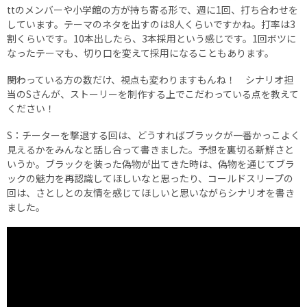
ttのメンバーや小学館の方が持ち寄る形で、週に1回、打ち合わせを
しています。テーマのネタを出すのは8人くらいですかね。打率は3
割くらいです。10本出したら、3本採用という感じです。1回ボツに
なったテーマも、切り口を変えて採用になることもあります。
――関わっている方の数だけ、視点も変わりますもんね！ シナリオ担
当のSさんが、ストーリーを制作する上でこだわっている点を教えて
ください！
S：チーターを撃退する回は、どうすればブラックが一番かっこよく
見えるかをみんなと話し合って書きました。予想を裏切る新鮮さと
いうか。ブラックを装った偽物が出てきた時は、偽物を通じてブラ
ックの魅力を再認識してほしいなと思ったり、コールドスリープの
回は、さとしとの友情を感じてほしいと思いながらシナリオを書き
ました。