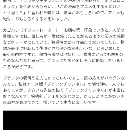
最初に、『ブラックチャンネル』の読み切りが載った「ミラコロコ
ミック」を代表からもらい、「この漫画をアニメ化するんだけど、
どう思う？」と言われた時には、漫画がおもしろいので、アニメも
絶対におもしろくなると思いました。
カゴハシ（イラストレーター）：お話の第一印象でいうと、人間の
裏側ですよね。誰しもが一度は感じたことがあるような妬みの感情
などをテーマにしていて、共感性のある作品だと思いましたし、物
語が最後に好転して後味がさわやかなのもいいな、と思いました。
最近の内容ですと、都市伝説やSCPなどは、悪魔にとっても未知の
ものなんだなと思って、ブラックたちが楽しそうに撮影していると
ころが好きです。
ブラックの表情や迫力もかっこいいですし、読み応えがバツグンな
んです。私はアニメ版『ブラックチャンネル』の制作陣の一人でも
ありますが、きさいち先生の描く『ブラックチャンネル』が本当に
好きなんです。絵柄もデフォルメ調なのに、かっこよさとかわいさ
の両方が表現できて、描いていて本当に楽しいです。