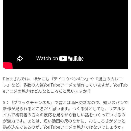
――Plottさんでは、ほかにも『テイコウペンギン』や『混血のカレコ
レ』など、多数の人気YouTubeアニメを制作していますが、YouTub
eアニメの魅力はどんなところだと思いますか？
S：『ブラックチャンネル』で言えば隔日更新なので、短いスパンで
新作が見られるところだと思います。つくる側としても、リアルタ
イムで視聴者の方々の反応を見ながら新しい話をつくっていけるの
が魅力です。あとは、短い動画の尺のなかに、おもしろさがグッと
詰め込んであるのが、YouTubeアニメの魅力ではないでしょうか。