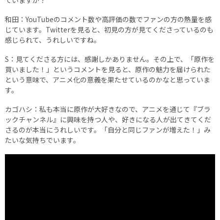
和田：YouTubeのコメント数や高評価の数でファンの方の熱量を感
じています。Twitterを見ると、初見の方が見てくださっているのも
感じられて、うれしいですね。
S：見てくださる方には、感謝しかありません。その上で、「原作を
買いました！」というコメントを見ると、原作の魅力を届けられた
という意味で、アニメ化の意義を果たせているのかなと思っていま
す。
カゴハシ：私も本当に原作が大好きなので、アニメを通じて『ブラ
ックチャンネル』に興味を持つ人や、好きになる人が出てきてくだ
さるのが本当にうれしいです。「自分と同じファンが増えた！」み
たいな気持ちでいます。