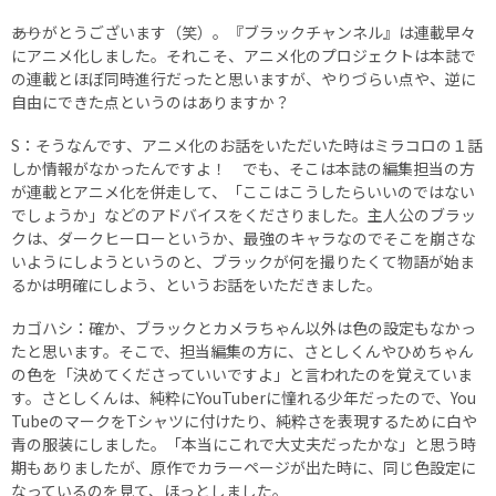
――ありがとうございます（笑）。『ブラックチャンネル』は連載早々
にアニメ化しました。それこそ、アニメ化のプロジェクトは本誌で
の連載とほぼ同時進行だったと思いますが、やりづらい点や、逆に
自由にできた点というのはありますか？
S：そうなんです、アニメ化のお話をいただいた時はミラコロの１話
しか情報がなかったんですよ！ でも、そこは本誌の編集担当の方
が連載とアニメ化を併走して、「ここはこうしたらいいのではない
でしょうか」などのアドバイスをくださりました。主人公のブラッ
クは、ダークヒーローというか、最強のキャラなのでそこを崩さな
いようにしようというのと、ブラックが何を撮りたくて物語が始ま
るかは明確にしよう、というお話をいただきました。
カゴハシ：確か、ブラックとカメラちゃん以外は色の設定もなかっ
たと思います。そこで、担当編集の方に、さとしくんやひめちゃん
の色を「決めてくださっていいですよ」と言われたのを覚えていま
す。さとしくんは、純粋にYouTuberに憧れる少年だったので、You
TubeのマークをTシャツに付けたり、純粋さを表現するために白や
青の服装にしました。「本当にこれで大丈夫だったかな」と思う時
期もありましたが、原作でカラーページが出た時に、同じ色設定に
なっているのを見て、ほっとしました。