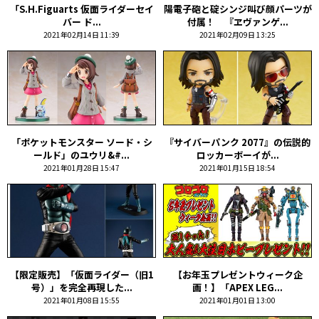
「S.H.Figuarts 仮面ライダーセイ
陽電子砲と碇シンジ叫び顔パーツが
バー ド...
付属！ 『ヱヴァンゲ...
2021年02月14日 11:39
2021年02月09日 13:25
「ポケットモンスター ソード・シ
『サイバーパンク 2077』の伝説的
ールド」のユウリ&#...
ロッカーボーイが...
2021年01月28日 15:47
2021年01月15日 18:54
【限定販売】「仮面ライダー（旧1
【お年玉プレゼントウィーク企
号）」を完全再現した...
画！】「APEX LEG...
2021年01月08日 15:55
2021年01月01日 13:00