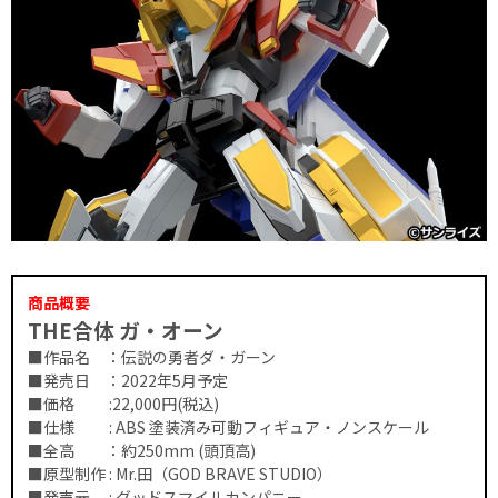
商品概要
THE合体 ガ・オーン
■作品名 ：伝説の勇者ダ・ガーン
■発売日 ：2022年5月予定
■価格 :22,000円(税込)
■仕様 : ABS 塗装済み可動フィギュア・ノンスケール
■全高 ：約250mm (頭頂高)
■原型制作 : Mr.田（GOD BRAVE STUDIO）
■発売元 : グッドスマイルカンパニー