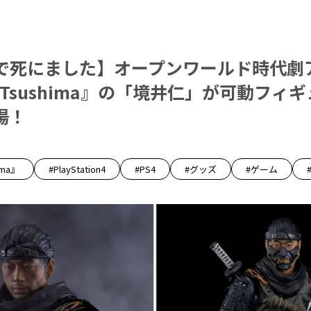
で死にました】オープンワールド時代劇
of Tsushima』の「境井仁」が可動フィギ
場！
ima』
#PlayStation4
#PS4
#グッズ
#ゲーム