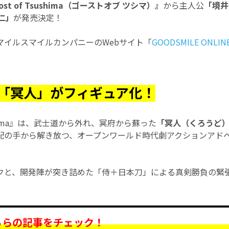
ost of Tsushima（ゴーストオブ ツシマ）』
から主人公
「境井
井仁」
が発売決定！
マイルスマイルカンパニーのWebサイト「
GOODSMILE ONLIN
「冥人」がフィギュア化！
sushima』は、武士道から外れ、冥府から蘇った
「冥人（くろうど
配の手から解き放つ、オープンワールド時代劇アクションアド
クと、開発陣が突き詰めた「侍＋日本刀」による真剣勝負の緊
ちらの記事をチェック！