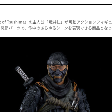
t of Tsushima』の主人公「境井仁」が可動アクションフィ
ナル関節パーツで、作中のあらゆるシーンを表現できる商品とな