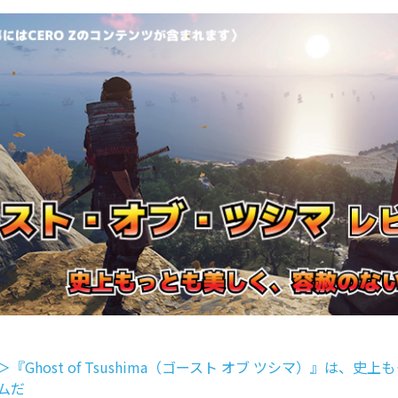
『Ghost of Tsushima（ゴースト オブ ツシマ）』は、史
ムだ