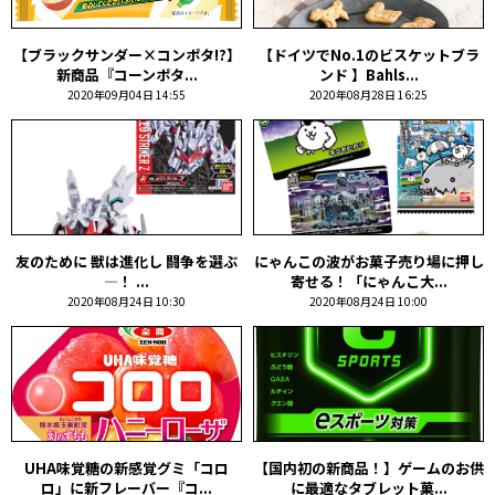
【ブラックサンダー×コンポタ!?】
【ドイツでNo.1のビスケットブラ
新商品『コーンポタ...
ンド 】Bahls...
2020年09月04日 14:55
2020年08月28日 16:25
友のために 獣は進化し 闘争を選ぶ
にゃんこの波がお菓子売り場に押し
—！ ...
寄せる！「にゃんこ大...
2020年08月24日 10:30
2020年08月24日 10:00
UHA味覚糖の新感覚グミ「コロ
【国内初の新商品！】ゲームのお供
ロ」に新フレーバー『コ...
に最適なタブレット菓...