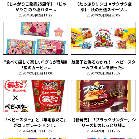
【じゃがりこ発売25周年】『じゃ
【たっぷりリンゴ ✕サクサク食
がりこ のり塩バター...
感】“秋の王道スイーツ...
2020年10月02日 14:25
2020年09月29日 20:05
“食べて探して楽しい”グミが登場!!
駄菓子と侮るなかれ！ ベビースタ
「星のカービィ...
ー＆ブタメンを使った...
2020年09月21日 11:00
2020年09月18日 15:15
「ベビースター」と『築地銀だこ』
【新発売】「ブラックサンダー」シ
がコラボレーション！...
リーズ初のしっとり触...
2020年09月17日 15:35
2020年09月17日 12:55