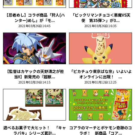
【忍者めし】コラボ商品「狩人(ハ
「ビックリマンチョコ＜悪魔VS天
ンター)めし」が『モ...
使 第35弾＞」が3...
2021年03月26日 16:45
2021年03月26日 16:35
【監督はカヤックの天野清之が担
「ピカチュウ東京ばな奈」いよいよ
当!!】新発売の『超獣...
オンラインに出現！ ...
2021年02月19日 14:15
2021年01月12日 12:25
遊べるお菓子で大ヒット！ 「キャ
コアラのマーチとポケモン奇跡のコ
ラパキ」シリーズ累計...
ラボ！ 新商品「コア...