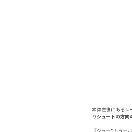
本体左側にあるレ
り
シュートの方向
『ジューCカラー