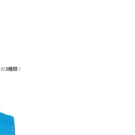
球の
3種類
！