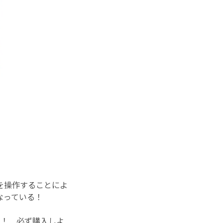
を操作することによ
なっている！
し！ 必ず購入しよ