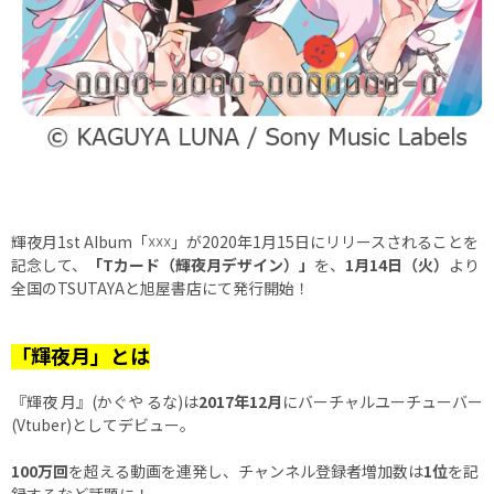
輝夜月1st AIbum「☓☓☓」が2020年1月15日にリリースされることを
記念して、
「Tカード（輝夜月デザイン）」
を、
1月14日（火）
より
全国のTSUTAYAと旭屋書店にて発行開始！
「輝夜月」とは
『輝夜 月』(かぐや るな)は
2017年12月
にバーチャルユーチューバー
(Vtuber)としてデビュー。
100万回
を超える動画を連発し、チャンネル登録者増加数は
1位
を記