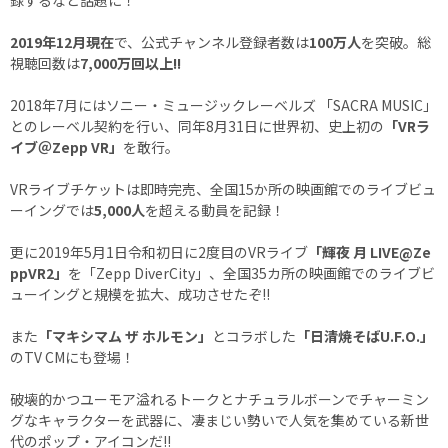
録するなど話題に！
2019年12月現在
で、公式チャンネル登録者数は
100万人
を突破。総
視聴回数は
7,000万回以上!!
2018年7月にはソニー・ミュージックレーベルズ 「SACRA MUSIC」
とのレーベル契約を行い、同年8月31日に世界初、史上初の
「VRラ
イブ＠Zepp VR」
を敢行。
VRライブチケットは即時完売、全国15か所の映画館でのライブビュ
ーイングでは
5,000人
を超える動員を記録！
更に2019年5月1日令和初日に2度目のVRライブ
「輝夜 月 LIVE@Ze
ppVR2」
を「Zepp DiverCity」、全国35カ所の映画館でのライブビ
ューイングと規模を拡大、成功させたぞ!!
また
「マキシマム ザ ホルモン」
とコラボした
「日清焼そばU.F.O.」
のTV CMにも登場！
破壊的かつユーモア溢れるトークとナチュラルボーンでチャーミン
グなキャラクターを武器に、凄まじい勢いで人気を集めている新世
代のポップ・アイコンだ!!