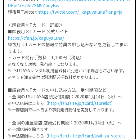
DFw7xEJ9oZSM5ZbqyBw
輝夜月Twitter:
https://twitter.com/_kaguyaluna?lang=ja
＜輝夜月×Tカード 詳細＞
■輝夜月×Tカード 公式サイト
https://tfan.jp/kaguyaluna/
輝夜月×Tカードの情報や特典の申し込みなどを更新してまい
ります。
・カード発行手数料：1,100円（税込）
※なくなり次第、発行終了になります。
※TSUTAYAレンタル利用登録料が別途かかる場合もございます。
※ネット注文受付は別途配送手数料がかかります。
■輝夜月×Tカードの申し込み方法、受付期間など
・全国のTSUTAYA店頭受付期間：2020年1月14日（火）～
※申込店舗はこちら（
http://fan.tsite.jp/tcard/storelist
）
※一部店舗では本日より事前発行受付を実施しております。
・全国の旭屋書店 店頭受付期間：2020年1月14日（火）～
※一部店舗を除きます。
※申込店舗はこちら（
http://fan.tsite.jp/tcard/asahiya_storelis