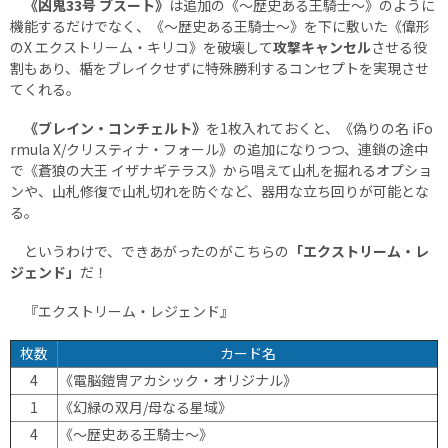
《凶鬼33号 ブスート》
は追加の《～歴史ある王騎士～》のように
機能するだけでなく、《～歴史ある王騎士～》を下に敷いた《偉形
のX エクストリーム・キリコ》を破壊して
攻撃キャンセル
させる役
割もあり、楯をブレイクせずに特殊勝利するコンセプトを実現させ
てくれる。
《ブレイン・コンチェルト》
を1枚入れておくと、《偽りの名 iFo
rmula X/クリスティナ・フォール》の追加になりつつ、連鎖の途中
で《蒼狼の大王 イザナギテラス》から唱えて山札を掘れるオプショ
ンや、山札修復で山札切れを防ぐなど、器用な立ち回りが可能とな
る。
というわけで、できあがったのがこちらの
「エクストリーム・レ
ジェンド」
だ！
『エクストリーム・レジェンド』
枚数
カード名
4
《電脳鎧冑アカシック・オリジナル》
1
《幻緑の双月/母なる星域》
4
《～歴史ある王騎士～》