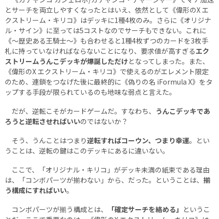
とサーチを両立しやすくなったとはいえ、依然として《偉形のX エ
クストリーム・キリコ》はデッキに1種4枚のみ。さらに《オリジナ
ル・サイン》に至っては5コストなのでサーチもできない。これに
《～歴史ある王騎士～》も合わせると1種4枚ずつのカードを3枚手
札に持っていなければならないことになり、要求値が高すぎる
エク
ストリームうんこデッキが爆誕しただけ
となってしまった。また、
《偉形のX エクストリーム・キリコ》で使えるのがエレメント限定
のため、連鎖をつなげた後に最終的に《偽りの名 iFormula X》をタ
ップする手段が限られているのも地味な弱点と言えた。
だが、逆転こそがカードゲームだ。すなわち、
うんこデッキであ
ろうと逆転させればいい
のではないか？
そう、うんことはつまり
逆転すればコーウン、つまり幸運
。とい
うことは、逆転の鍵はこのデッキにあるに違いない。
ここで、「オリジナル・キリコ」がデッキ未満の紙束である理由
は、「コンボパーツが揃わない」から、だった。ということは、
揃
う構成にすればいい
。
コンボパーツが揃う構成とは、
「確定サーチを絡める」
というこ