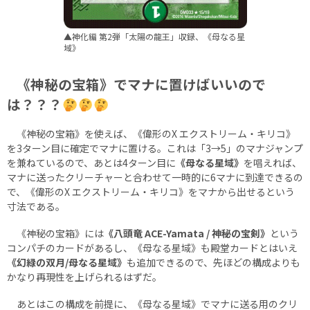
▲神化編 第2弾「太陽の龍王」収録、《母なる星
域》
《神秘の宝箱》でマナに置けばいいので
は？？？
《神秘の宝箱》を使えば、《偉形のX エクストリーム・キリコ》
を3ターン目に確定でマナに置ける。これは「3→5」のマナジャンプ
を兼ねているので、あとは4ターン目に
《母なる星域》
を唱えれば、
マナに送ったクリーチャーと合わせて一時的に6マナに到達できるの
で、《偉形のX エクストリーム・キリコ》をマナから出せるという
寸法である。
《神秘の宝箱》には
《八頭竜 ACE-Yamata / 神秘の宝剣》
という
コンパチのカードがあるし、《母なる星域》も殿堂カードとはいえ
《幻緑の双月/母なる星域》
も追加できるので、先ほどの構成よりも
かなり再現性を上げられるはずだ。
あとはこの構成を前提に、《母なる星域》でマナに送る用のクリ