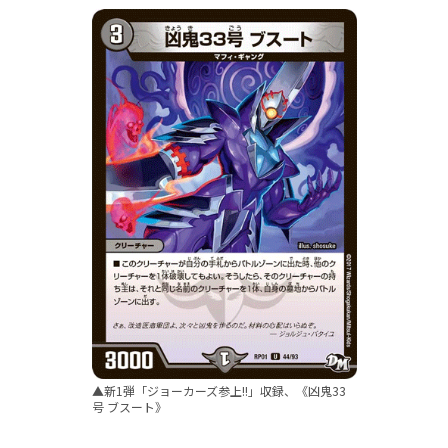
▲新1弾「ジョーカーズ参上!!」収録、《凶鬼33
号 ブスート》