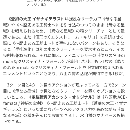
オリジナル》
《蒼狼の大王 イザナギテラス》
は強烈なサーチ力で《母なる星
域》や《～歴史ある王騎士～》を引き込みつつそのまま《母なる星
域》を唱えられるため、《母なる星域》の種クリーチャーとして最
適である。また《偉形のX エクストリーム・キリコ》を連鎖させる
際に《～歴史ある王騎士～》が手札にないパターンもあり、そうな
ると「手札進化」は別の水のクリーチャーを要求するところ、その
役割も兼ねられる。それに加え、フィニッシャーの《偽りの名 iFor
mula X/クリスティナ・フォール》が着地した後、もう1枚の《偽り
の名 iFormula X/クリスティナ・フォール》を呪文側で唱えられる
エレメントということもあり、八面六臂の活躍が期待できる1枚だ。
3ターン目と4ターン目のアクションが埋まっている一方で2ターン
目に《母なる星域》の種となるクリーチャーを置くオプションも欲
しいところ、
《電脳鎧冑アカシック・オリジナル》
は《八頭竜 ACE-
Yamata / 神秘の宝剣》《～歴史ある王騎士～》《蒼狼の大王 イザナ
ギテラス》といった重要なパーツへのアクセス力を高めながら《母
なる星域》の種を先んじて設置できる上、水自然のマナベースも補
正できる。