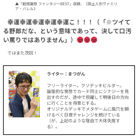
▲「超感謝祭 ファンタジーBEST」収録、《冥土人形ヴァミリ
ア・バレル》
幸運幸運幸運幸運幸運こ！！！（「※ツイて
る野郎だな、という意味であって、決して口汚
い罵りではありません」）
ではまた次回！
ライター：まつがん
フリーライター。クソデッキビルダー。
論理的な発想でカード同士にシナジーを見
出すのだが、途中で飛躍して明後日の方向
に行くことを得意とする。
オリジナルデッキでメタゲームに風穴を開
けるべく日夜チャレンジを続けている
（が、上記のような理由で大体失敗す
る）。