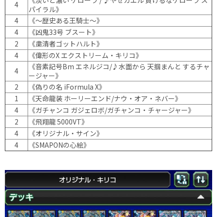
《淡いと濃い ケローラ / ♪やせガエル 負けるなケローラ ス
4
パイラル》
4
《～歴史ある王騎士～》
4
《凶鬼33号 ブスート》
2
《粛清者ゴットハルト》
4
《偉形のX エクストリーム・キリコ》
《音素記号Bm エネルジコ/♪水面から 天掴まんと するチャ
4
ージャー》
2
《偽りの名 iFormula X》
1
《天命龍装 ホーリーエンド/ナウ・オア・ネバー》
4
《ガチャンコ ガジェロボ/ガチャンコ・チャージャー》
2
《飛翔龍 5000VT》
4
《オリジナル・サイン》
4
《SMAPONの心絵》