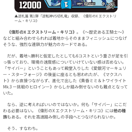
▲逆札篇 第1弾「逆転神VS切札竜」収録、《偉形のX エクストリ
ーム・キリコ》
《偉形のX エクストリーム・キリコ》
。《～歴史ある王騎士～》
などと組み合わせられれば着地からそのままフィニッシュにつなげ
そうな、強烈な連鎖力が魅力のカードである。
だが、着地≒勝利と仮定したとしても6コストという重さが足を引
っ張っており、環境の速度感についていけていない感は否めない。
「サイバー」ということもあって殿堂入りした《愛銀河マーキュリ
ー・スターフォージ》の後釜に座るとも思われたが、《マクスハ
ト》から直接つながらず、進化で出した《黄昏ミミ＆トワイライト
Mk.3 ー挑戦のヒロインー》からしか踏み倒せないのも難点となって
いた。
なら、逆に考えればいいのではないか。何も「サイバー」にこだ
わる必要はない。《偉形のX エクストリーム・キリコ》には
他の種
族
もある。それを高速踏み倒しの手段へとつなげられないか。
そう、すなわち。