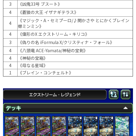
3
《凶鬼33号 ブスート》
4
《蒼狼の大王 イザナギテラス》
《マジック・A・セミプーロ/♪閑かさや とにかくブレイン
4
蝉ミンミン》
4
《偉形のX エクストリーム・キリコ》
3
《偽りの名 iFormula X/クリスティナ・フォール》
4
《八頭竜 ACE-Yamata/神秘の宝剣》
4
《神秘の宝箱》
4
《母なる星域》
1
《ブレイン・コンチェルト》