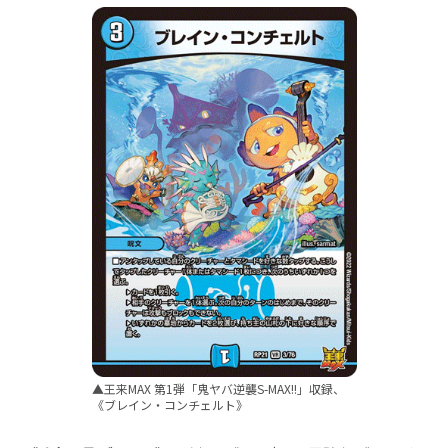
▲王来MAX 第1弾「鬼ヤバ逆襲S-MAX!!」収録、
《ブレイン・コンチェルト》