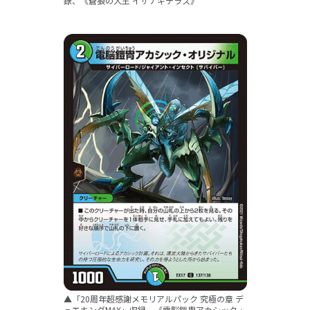
録、《蒼狼の大王 イザナギテラス》
▲「20周年超感謝メモリアルパック 究極の章 デ
ュエキングMAX」収録、《電脳鎧冑アカシック・