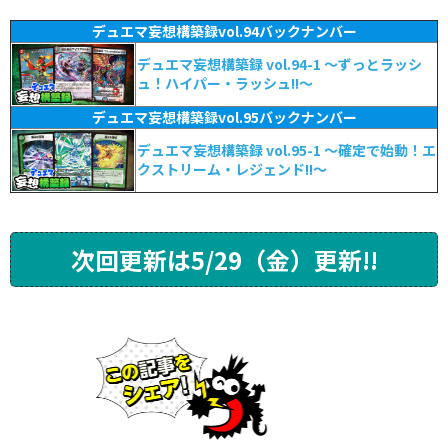
デュエマ妄想構築録vol.94バックナンバー
デュエマ妄想構築録 vol.94-1 ～ずっとラッシ
ュ！ハイパー・ラッシュ!!～
デュエマ妄想構築録vol.95バックナンバー
デュエマ妄想構築録 vol.95-1 ～確定で始動！エ
クストリーム・レジェンド!!～
次回更新は5/29（金）更新!!