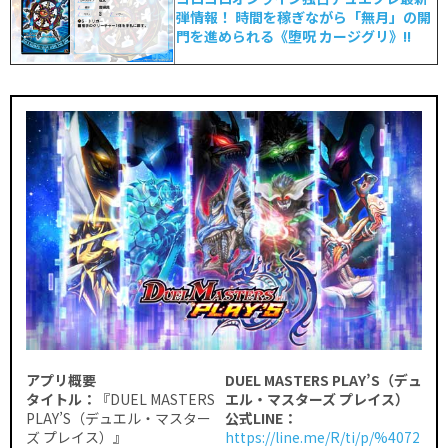
弾情報！ 時間を稼ぎながら「無月」の開
門を進められる《堕呪 カージグリ》!!
アプリ概要
DUEL MASTERS PLAY’S（デュ
タイトル：
『DUEL MASTERS
エル・マスターズ プレイス）
PLAY’S（デュエル・マスター
公式LINE：
ズ プレイス）』
https://line.me/R/ti/p/%4072