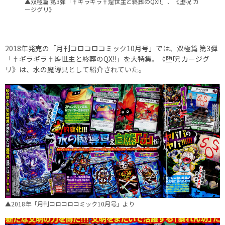
▲双極篇 第3弾「†ギラギラ†煌世主と終葬のQX!!」、《堕呪 カ
ージグリ》
2018年発売の「月刊コロコロコミック10月号」では、双極篇 第3弾
「†ギラギラ†煌世主と終葬のQX!!」を大特集。《堕呪 カージグ
リ》は、水の魔導具として紹介されていた。
▲2018年「月刊コロコロコミック10月号」より