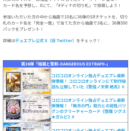
カード名を予想し、Xにて、「#ディナの切り札」で投稿しよう！
参加いただいた方の中から抽選で10名に36弾のSRチケットを、切り
札のカード名を「完全一致」で当てた方から抽選で3名に、36弾300
パックをプレゼント！
詳細は
デュエプレ公式 X（旧 Twitter）
をチェック！
第36弾「極罠と聖剣-DANGEROUS EXTRAP!!-」
コロコロオンライン独占デュエプレ最新
弾情報！ コロコロオンラインにて制作秘
話も公開していた《聖煌ノ天帝 絶兆》!!
コロコロオンライン独占デュエプレ最新
弾情報！ 「無月の門」能力との相性バツ
グンのクリーチャーカード《堕魔 ジグス
★ガルビ》!!
コロコロオンライン独占デュエプレ最新