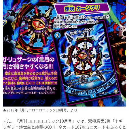
▲2018年「月刊コロコロコミック10月号」より
また、「月刊コロコロコミック10月号」では、双極篇第3弾「†ギ
ラギラ†煌世主と終葬のQX!!」全カード107枚ミニカードもふろくと