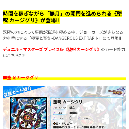
時間を稼ぎながら「無月」の開門を進められる《堕
呪 カージグリ》が登場!!
双極の力によって事態が混迷を極める中、ジョーカーズがさらなる
力を手にする「極罠と聖剣-DANGEROUS EXTRAP!!-」にて登場!!
デュエル・マスターズ プレイス版《堕呪 カージグリ》
のカード能力
はこちらだ!!!
■堕呪 カージグリ