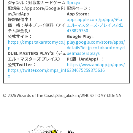
ジャンル：
対戦型カードゲーム
3prcyu
配信先：
App store/Google Pl
配信ページ：
ay/AndApp
App Store :
好評配信中！
apps.apple.com/jp/app/デュ
価 格：
基本プレイ無料（アイ
エル-マスターズ-プレイス/id1
テム課金制）
478829750
公式サイト：
Google Play :
https://dmps.takaratomy.co.j
play.google.com/store/apps/
p
details?id=jp.co.takaratomy.d
DUEL MASTERS PLAY’S（デュ
uelmastersplays
エル・マスターズ プレイス）
PC版（AndApp）：
公式Twitter：
https://www.andapp.jp/apps/
https://twitter.com/dmps_inf
6234675259375616
o
© 2026 Wizards of the Coast/Shogakukan/WHC © TOMY ©DeNA