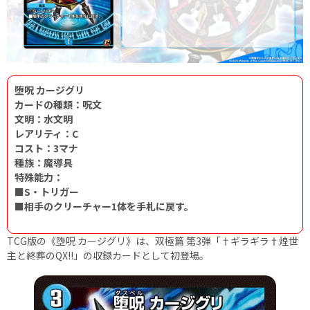
堕呪 カージグリ
カードの種類：呪文
文明：水文明
レアリティ：C
コスト：3マナ
種族：魔導具
特殊能力：
■S・トリガー
■相手のクリーチャー1体を手札に戻す。
TCG版の《堕呪 カージグリ》は、双極篇 第3弾「†ギラギラ†煌世
主と終葬のQX!!」の収録カードとして初登場。