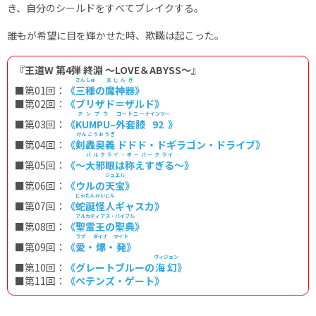
き、自分のシールドをすべてブレイクする。
――誰もが希望に目を輝かせた時、欺瞞は起こった。
『王道W 第4弾 終淵 ～LOVE＆ABYSS～』
さんしゅ
まじんぎ
■第01回：
《
三種
の
魔神器
》
■
第02回：
《ブリザド＝ザルド》
クンプウ
コートニー
ナインツー
■
第03回：
《
KUMPU
–
外套膝
92
》
けんごうおうぎ
■第04回：
《
剣轟奥義
ドドド・ドギラゴン・ドライブ》
バルクライ・オーバークライ
■第05回：
《～
大邪眼は称えすぎる
～》
ジュエル
■第06回：
《ウルの
天宝
》
じゃたんかいじん
■第07回：
《
蛇誕怪人
ギャスカ》
アルカディアス・バイブル
■第08回：
《
聖霊王の聖典
》
ラブ
ダイナ
マイト
■第09回：
《
愛
・
爆
・
発
》
ヴィジョン
■第10回：
《グレートブルーの
海幻
》
■第11回：
《ペテンズ・ゲート》