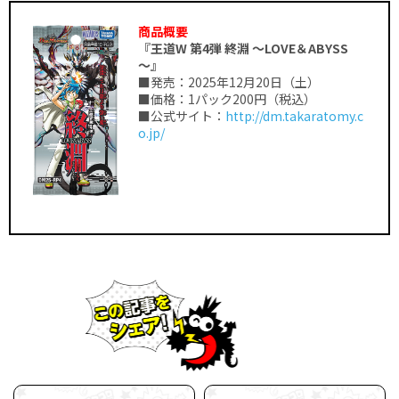
商品概要
『王道W 第4弾 終淵 ～LOVE＆ABYSS
～』
■発売：2025年12月20日（土）
■価格：1パック200円（税込）
■公式サイト：
http://dm.takaratomy.c
o.jp/