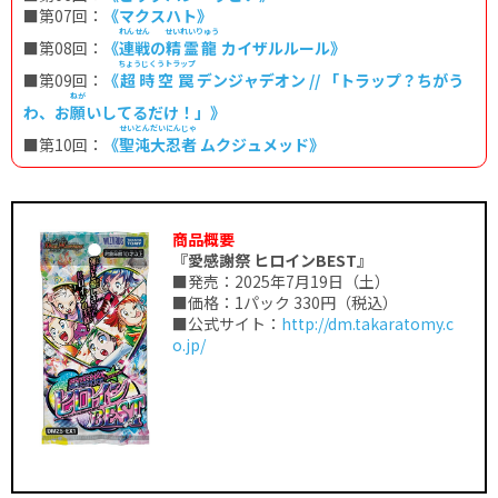
■第07回：
《マクスハト》
れんせん
せいれいりゅう
■第08回：
《
連戦
の
精霊龍
カイザルルール》
ちょうじくうトラップ
■第09回：
《
超時空罠
デンジャデオン // 「トラップ？ちがう
ねが
わ、お
願
いしてるだけ！」》
せいとんだいにんじゃ
■第10回：
《
聖沌大忍者
ムクジュメッド》
商品概要
『愛感謝祭 ヒロインBEST』
■発売：2025年7月19日（土）
■価格：1パック 330円（税込）
■公式サイト：
http://dm.takaratomy.c
o.jp/