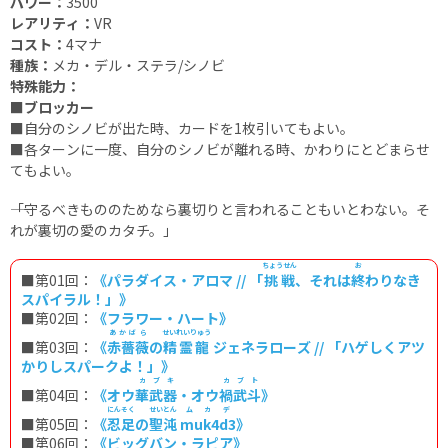
パワー：
3500
レアリティ：
VR
コスト：
4マナ
種族：
メカ・デル・ステラ/シノビ
特殊能力：
■ブロッカー
■
自分のシノビが出た時、カードを1枚引いてもよい。
■
各ターンに一度、自分のシノビが離れる時、かわりにとどまらせ
てもよい。
――「守るべきもののためなら裏切りと言われることもいとわない。そ
れが裏切の愛のカタチ。」
ちょうせん
お
■第01回：
《パラダイス・アロマ // 「
挑戦
、それは
終
わりなき
スパイラル！」》
■第02回：
《フラワー・ハート》
あかばら
せいれいりゅう
■第03回：
《
赤薔薇
の
精霊龍
ジェネラローズ // 「ハゲしくアツ
かりしスパークよ！」》
カブキ
カブト
■第04回：
《オウ
華武器
・オウ
禍武斗
》
にんそく
せいとん
ムカデ
■第05回：
《
忍足
の
聖沌
muk4d3
》
■第06回：
《ビッグバン・ラピア》