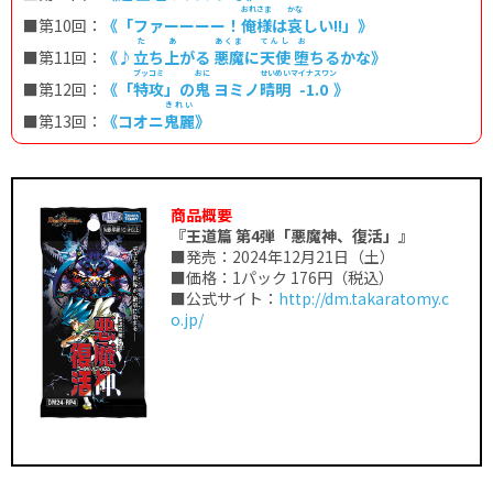
おれさま
かな
■第10回：
《「ファーーーー！
俺様
は
哀
しい!!」》
た
あ
あくま
てんし
お
■第11回：
《♪
立
ち
上
がる
悪魔
に
天使
堕
ちるかな》
ブッコミ
おに
せいめい
マイナスワン
■第12回：
《「
特攻
」の
鬼
ヨミノ
晴明
-1.0
》
きれい
■第13回：
《コオニ
鬼麗
》
商品概要
『王道篇 第4弾「悪魔神、復活」』
■発売：2024年12月21日（土）
■価格：1パック 176円（税込）
■公式サイト：
http://dm.takaratomy.c
o.jp/