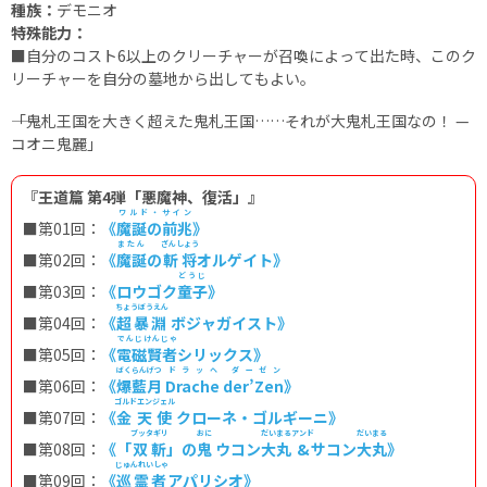
種族：
デモニオ
特殊能力：
■
自分のコスト6以上のクリーチャーが召喚によって出た時、このク
リーチャーを自分の墓地から出してもよい。
――「鬼札王国を大きく超えた鬼札王国……それが大鬼札王国なの！ —
コオニ鬼麗」
『王道篇 第4弾「悪魔神、復活」』
ワルド・サイン
■第01回：
《
魔誕の前兆
》
またん
ざんしょう
■
第02回：
《
魔誕
の
斬将
オルゲイト》
どうじ
■
第03回：
《ロウゴク
童子
》
ちょうぼうえん
■第04回：
《
超暴淵
ボジャガイスト》
でんじけんじゃ
■第05回：
《
電磁賢者
シリックス》
ばくらんげつ
ドラッヘ ダーゼン
■第06回：
《
爆藍月
Drache der’Zen
》
ゴルドエンジェル
■第07回：
《
金天使
クローネ・ゴルギーニ》
ブッタギリ
おに
だいまる
アンド
だいまる
■第08回：
《「
双斬
」の
鬼
ウコン
大丸
&
サコン
大丸
》
じゅんれいしゃ
■第09回：
《
巡霊者
アパリシオ》