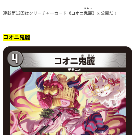
きれい
連載第13回はクリーチャーカード
《コオニ
鬼麗
》
を公開だ！
コオニ鬼麗