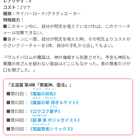
レアリティ：
R
コスト：
2マナ
種族：
サイバーロード/グラディエーター
特殊能力：
■
このターン中に、自分が呪文を唱えていなければ、このクリーチ
ャーは攻撃できない。
■
各ターンに一度、自分が呪文を唱えた時、その呪文よりコストが
小さいクリーチャーを1体、自分の手札から出してもよい。
――「ワルドバロムの魔誕は、神の権威すら失墜させた。予言も神託も
悪魔の改ざんを疑わない理由はどこにもなかった。真の賢者だけが
口を閉ざした。」
『王道篇 第4弾「悪魔神、復活」』
ワルド・サイン
■第01回：
《
魔誕の前兆
》
またん
ざんしょう
■
第02回：
《
魔誕
の
斬将
オルゲイト》
どうじ
■
第03回：
《ロウゴク
童子
》
ちょうぼうえん
■第04回：
《
超暴淵
ボジャガイスト》
でんじけんじゃ
■第05回：
《
電磁賢者
シリックス》