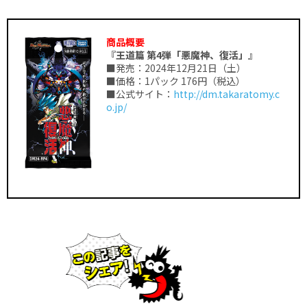
商品概要
『王道篇 第4弾「悪魔神、復活」』
■発売：2024年12月21日（土）
■価格：1パック 176円（税込）
■公式サイト：
http://dm.takaratomy.c
o.jp/