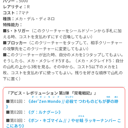
パワー：
5000
レアリティ：
R
コスト：
7マナ
種族：
メカ・デル・ディネロ
特殊能力：
■S・トリガー
（このクリーチャーをシールドゾーンから手札に加
える時、コストを支払わずにすぐ召喚してもよい）
■ブロッカー
（このクリーチャーをタップして、相手クリーチャー
の攻撃先をこのクリーチャーに変更してもよい）
■
このクリーチャーが出た時、自分のメカを1つタップしてもよい。
そうしたら、メカ・メクレイド5する。（メカ・メクレイド5：自分
の山札の上から3枚を見る。その中から、コスト5以下のメカを1
枚、コストを支払わずに使ってもよい。残りを好きな順序で山札の
下に置く）
『アビス・レボリューション 第1弾 「双竜戦記」』
ダーゼン
モンド
ひっさつ
ゆめ
あと
■第01回：
《
der’Zen
Mondo
//
必殺
で つわものどもが
夢
の
跡
》
■第02回：
《グ：ルナグーシ》
がえる
■第03回：
《ボン・キゴマイム // ♪やせ
蛙
ラッキーナンバー こ
こにあり》