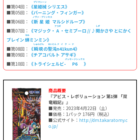
プリマシーン
■第04回：
《
星姫械
シリエス》
■第05回：
《バーニング・フィンガー》
ノヴァ・プリンセス
■第06回：
《
新星姫
マルシドループ》
アコギ
しず
■第07回：
《マジック・
A
・セミプーロ // ♪
閑
かさや とにかく
せみ
ブレイン
蝉
ミンミン》
しゅんげん
せいとん
ナイクーナ
■第08回：
《
瞬現
の
聖沌
n41kun4
》
■第09回：
《チアコバルト アサギ》
パッセージシックス
■第10回：
《トライシェルビ-
P6
》
商品概要
『アビス・レボリューション 第1弾 「双
竜戦記」』
■発売：2023年4月22日（土）
■価格：1パック 176円（税込）
■公式サイト：
http://dm.takaratomy.c
o.jp/