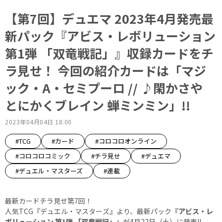
【第7回】デュエマ 2023年4月発売最
新パック『アビス・レボリューション
第1弾 「双竜戦記」』収録カードをチ
ラ見せ！ 今回の紹介カードは「マジ
ック・A・セミプーロ // ♪閑かさや
とにかくブレイン 蝉ミンミン」!!
2023年04月04日 18:00
#TCG
#カード
#コロコロオンライン
#コロコロコミック
#チラ見せ
#デュエマ
#デュエル・マスターズ
#連載
最新カードチラ見せ第7回！
人気TCG『デュエル・マスターズ』より、最新パック
『アビス・レ
ボリューション 第1弾 「双竜戦記」』
が4月22日（土）に発売!!