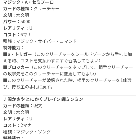
マジック・A・セミプーロ
カードの種類：
クリーチャー
文明：
水文明
パワー：
5000
レアリティ：
U
コスト：
6マナ
種族：
マジック・サイバー・コマンド
特殊能力：
■S・トリガー
（このクリーチャーをシールドゾーンから手札に加
える時、コストを支払わずにすぐ召喚してもよい）
■ブロッカー
（このクリーチャーをタップして、相手クリーチャー
の攻撃先をこのクリーチャーに変更してもよい）
■このクリーチャーが破壊された時、相手のクリーチャーを1体選
び、持ち主の手札に戻す。
♪閑かさや とにかくブレイン 蝉ミンミン
カードの種類：
呪文
文明：
水文明
レアリティ：
U
コスト：
2マナ
種族：
マジック・ソング
特殊能力：