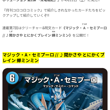
『月刊コロコロコミック』で紹介しきれなかったカードたちをピッ
クアップして紹介していくぞ!!
アコギ
連載第7回はクリーチャー&呪文カード
《マジック・
A
・セミプーロ
しず
せみ
// ♪
閑
かさや とにかくブレイン
蝉
ミンミン》
を公開だ！
マジック・
A
・セミプーロ // ♪閑かさや とにかくブ
レイン 蝉ミンミン