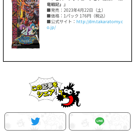
竜戦記」』
■発売：2023年4月22日（土）
■価格：1パック 176円（税込）
■公式サイト：
http://dm.takaratomy.c
o.jp/