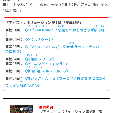
■カードを3枚引く。その後、自分の手札を2枚、好きな順序で山札
の上に置く。
『アビス・レボリューション 第1弾 「双竜戦記」』
ダーゼン
モンド
ひっさつ
ゆめ
あと
■第01回：
《
der’Zen
Mondo
//
必殺
で つわものどもが
夢
の
跡
》
■第02回：
《グ：ルナグーシ》
がえる
■第03回：
《ボン・キゴマイム // ♪やせ
蛙
ラッキーナンバー こ
こにあり》
プリマシーン
■第04回：
《
星姫械
シリエス》
■第05回：
《バーニング・フィンガー》
ノヴァ・プリンセス
■第06回：
《
新星姫
マルシドループ》
アコギ
しず
■第07回：
《マジック・
A
・セミプーロ // ♪
閑
かさや とにかく
せみ
ブレイン
蝉
ミンミン》
商品概要
『アビス・レボリューション 第1弾 「双