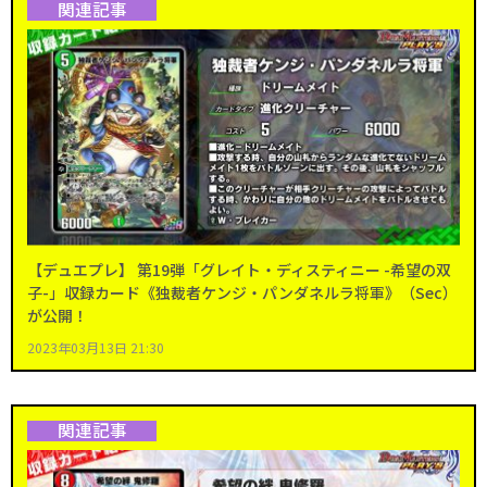
関連記事
【デュエプレ】 第19弾「グレイト・ディスティニー -希望の双
子-」収録カード《独裁者ケンジ・パンダネルラ将軍》（Sec）
が公開！
2023年03月13日 21:30
関連記事