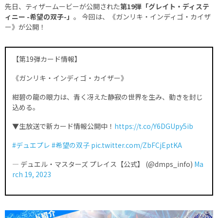
先日、ティザームービーが公開された
第19弾「グレイト・ディステ
ィニー -希望の双子-」
。 今回は、《ガンリキ・インディゴ・カイザ
ー》が公開！
【第19弾カード情報】
《ガンリキ・インディゴ・カイザー》
紺碧の龍の眼力は、青く冴えた静寂の世界を生み、動きを封じ
込める。
▼生放送で新カード情報公開中！
https://t.co/Y6DGUpy5ib
#デュエプレ
#希望の双子
pic.twitter.com/ZbFCjEptKA
— デュエル・マスターズ プレイス【公式】 (@dmps_info)
Ma
rch 19, 2023