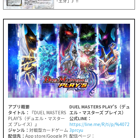
「王牙」》!!
アプリ概要
DUEL MASTERS PLAY’S（デュ
タイトル：
『DUEL MASTERS
エル・マスターズ プレイス）
PLAY’S（デュエル・マスター
公式LINE：
ズ プレイス）』
https://line.me/R/ti/p/%4072
ジャンル：
対戦型カードゲーム
3prcyu
配信先：
App store/Google Pl
配信ページ：