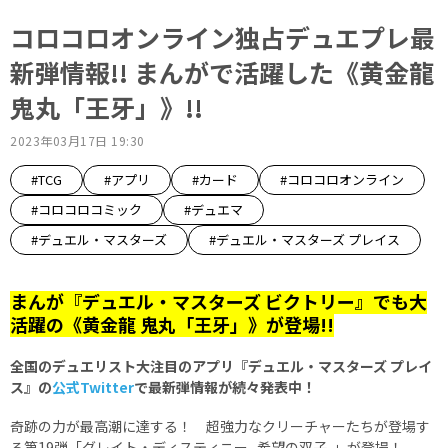
コロコロオンライン独占デュエプレ最
新弾情報!! まんがで活躍した《黄金龍
鬼丸「王牙」》!!
2023年03月17日 19:30
#TCG
#アプリ
#カード
#コロコロオンライン
#コロコロコミック
#デュエマ
#デュエル・マスターズ
#デュエル・マスターズ プレイス
まんが『デュエル・マスターズ ビクトリー』でも大
活躍の《黄金龍 鬼丸「王牙」》が登場!!
全国のデュエリスト大注目のアプリ『デュエル・マスターズ プレイ
ス』の
公式Twitter
で最新弾情報が続々発表中！
奇跡の力が最高潮に達する！ 超強力なクリーチャーたちが登場す
る第19弾「グレイト・ディスティニー -希望の双子-」が登場！