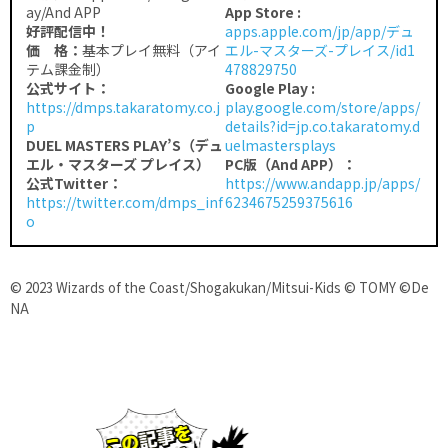
ay/And APP
App Store :
好評配信中！
apps.apple.com/jp/app/デュ
価 格：
基本プレイ無料（アイ
エル-マスターズ-プレイス/id1
テム課金制）
478829750
公式サイト：
Google Play :
https://dmps.takaratomy.co.j
play.google.com/store/apps/
p
details?id=jp.co.takaratomy.d
DUEL MASTERS PLAY’S（デュ
uelmastersplays
エル・マスターズ プレイス）
PC版（And APP）：
公式Twitter：
https://www.andapp.jp/apps/
https://twitter.com/dmps_inf
6234675259375616
o
© 2023 Wizards of the Coast/Shogakukan/Mitsui-Kids © TOMY ©De
NA