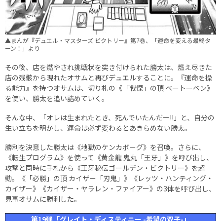
▲まんが『デュエル・マスターズ ビクトリー』第7巻、「運命を変える最終タ
ーン！」より
その後、店を燃やされ挑戦状を突き付けられた勝太は、燃え尽きた
店の残骸から現れたオサムと再びデュエルすることに。『運命を操
る能力』を持つオサムは、切り札の《「戦慄」の頂 ベートーベン》
を使い、勝太を追い詰めていく。
そんな中、「オレは生まれたとき、死んでいたんだー!!」と、自分の
生い立ちを明かし、運命は必ず変わるとあきらめない勝太。
勝利を決意した勝太は《地獄のケンカボーグ》を召喚。さらに、
《転生プログラム》を使って《黄金龍 鬼丸「王牙」》を呼び出し、
攻撃と同時に手札から《王牙秘伝ゴールデン・ビクトリー》を超
動。《「必勝」の頂 カイザー「刃鬼」》《レッツ・ハンティング・
カイザー》《カイザー・ヤラレン・ファイアー》の3体を呼び出し、
見事オサムに勝利した。
第19弾「グレイト・ディスティニー -希望の双子-」