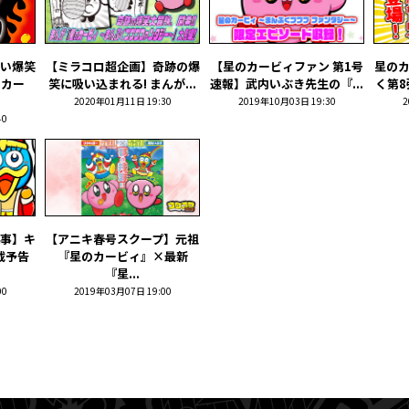
い爆笑
【ミラコロ超企画】奇跡の爆
【星のカービィファン 第1号
星の
のカー
笑に吸い込まれる! まんが...
速報】武内いぶき先生の『...
く第8
2020年01月11日 19:30
2019年10月03日 19:30
2
40
事】キ
【アニキ春号スクープ】元祖
載予告
『星のカービィ』×最新
『星...
00
2019年03月07日 19:00