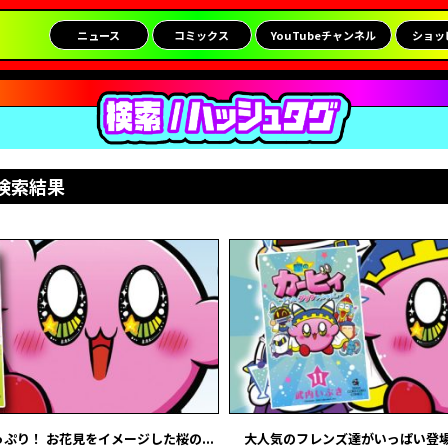
ニュース
コミックス
YouTubeチャンネル
ショッ
検索結果
ぷり！ お花見をイメージした桜の...
大人気のフレンズ達がいっぱい登場！ 