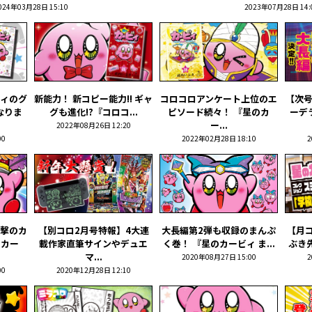
024年03月28日 15:10
2023年07月28日 14:
ィのグ
新能力！ 新コピー能力!! ギャ
コロコロアンケート上位のエ
【次
なりま
グも進化!?『コロコ...
ピソード続々！ 『星のカ
ーデ
ー...
2022年08月26日 12:20
00
2022年02月28日 18:10
2
撃のカ
【別コロ2月号特報】4大連
大長編第2弾も収録のまんぷ
【月
のカー
載作家直筆サインやデュエ
く巻！ 『星のカービィ ま...
ぶき先
マ...
2020年08月27日 15:00
2
00
2020年12月28日 12:10