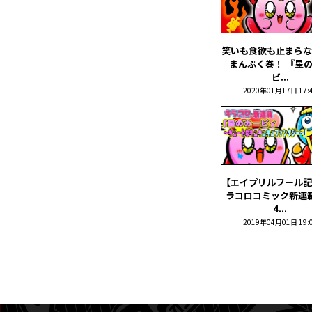
笑いも食欲も止まらな
まんぷく巻！ 『星
ビ...
2020年01月17日 17:
【エイプリルフール記
ラコロコミック新連
4...
2019年04月01日 19: