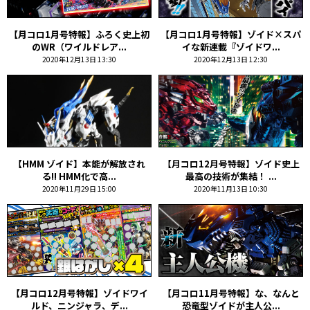
【月コロ1月号特報】ふろく史上初
【月コロ1月号特報】ゾイド×スパ
のWR（ワイルドレア...
イな新連載『ゾイドワ...
2020年12月13日 13:30
2020年12月13日 12:30
【HMM ゾイド】本能が解放され
【月コロ12月号特報】ゾイド史上
る!! HMM化で高...
最高の技術が集結！ ...
2020年11月29日 15:00
2020年11月13日 10:30
【月コロ12月号特報】ゾイドワイ
【月コロ11月号特報】な、なんと
ルド、ニンジャラ、デ...
恐竜型ゾイドが主人公...