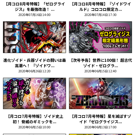
【月コロ8月号特報】「ゼログライ
【月コロ8月号特報】『ゾイドワイ
ジス」を最強改造！ ...
ルド』コロコロ限定カ...
2020年07月16日 14:00
2020年07月14日 17:30
進化ゾイド・兵器ゾイドの闘いは最
【次号予告】世界に100個！ 超古代
高潮へ！ 『ゾイドワ...
ゾイド・ゼログラ...
2020年06月26日 12:20
2020年06月15日 12:40
【月コロ7月号特報】ゾイド史上
【月コロ7月号特報】星を滅ぼすゾ
初！ 脅威のギミックを...
イド「ゼログライジス...
2020年06月15日 10:00
2020年06月13日 17:00