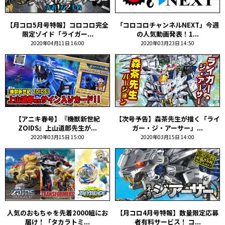
【月コロ5月号特報】コロコロ完全
「コロコロチャンネルNEXT」今週
限定ゾイド「ライガー...
の人気動画発表！1...
2020年04月11日 16:00
2020年03月23日 14:50
【アニキ春号】『機獣新世紀
【次号予告】森茶先生が描く「ライ
ZOIDS』上山道郎先生が...
ガー・ジ・アーサー」...
2020年03月15日 15:00
2020年03月15日 14:00
人気のおもちゃを先着2000組にお
【月コロ4月号特報】数量限定応募
届け！「タカラトミ...
者有料サービス！ コ...