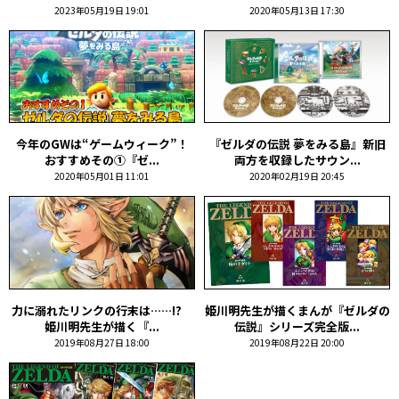
2023年05月19日 19:01
2020年05月13日 17:30
今年のGWは“ゲームウィーク”！
『ゼルダの伝説 夢をみる島』新旧
おすすめその①『ゼ...
両方を収録したサウン...
2020年05月01日 11:01
2020年02月19日 20:45
力に溺れたリンクの行末は……!?
姫川明先生が描くまんが『ゼルダの
姫川明先生が描く『...
伝説』シリーズ完全版...
2019年08月27日 18:00
2019年08月22日 20:00