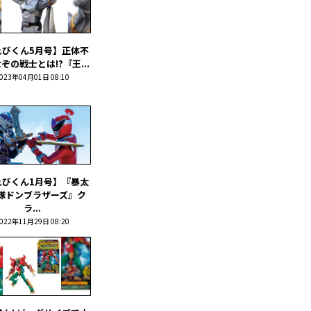
れびくん5月号】正体不
ぞの戦士とは!?『王...
023年04月01日 08:10
れびくん1月号】『暴太
隊ドンブラザーズ』ク
ラ...
022年11月29日 08:20