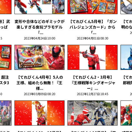
号】武
変形や合体などのギミックが
【てれびくん5月号】「ガン
【て
っぱ
楽しすぎる食玩プラモデル
バレジェンズカード」から
明のな
『...
「...
2
15
2023年04月24日 10:00
2023年04月01日 08:30
】超注
【てれびくん4月号】5人の
【てれびくん2・3月号】
【て
スタ3
王様、組めたら無敵！『王
『王様戦隊キングオージャ
郎戦
様...
ー』...
40
2023年03月09日 08:20
2022年12月27日 18:45
2