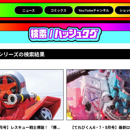
ニュース
コミックス
YouTubeチャンネル
ショッ
シリーズの検索結果
月号】レスキュー戦士爆誕！ 『爆...
【てれびくん6・7・8月号】最新ロボ