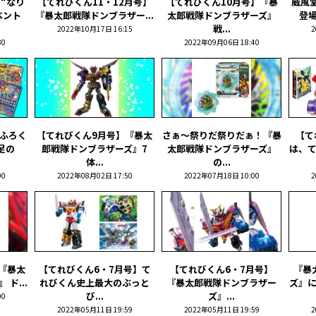
“なり
【てれびくん11・12月号】
【てれびくん10月号】『暴
威風堂
ベント
『暴太郎戦隊ドンブラザー...
太郎戦隊ドンブラザーズ』
登場
戦...
2022年10月17日 16:15
2
30
2022年09月06日 18:40
ふろく
【てれびくん9月号】『暴太
さぁ～祭りだ祭りだぁ！『暴
【て
足の
郎戦隊ドンブラザーズ』7
太郎戦隊ドンブラザーズ』
は、
体...
の...
00
2022年08月02日 17:50
2022年07月18日 10:00
2
『暴太
【てれびくん6・7月号】て
【てれびくん6・7月号】
『暴
ド...
れびくん史上最大のぶっと
『暴太郎戦隊ドンブラザー
ズ』
び...
ズ』...
00
2022年05月11日 19:59
2022年05月11日 19:59
2