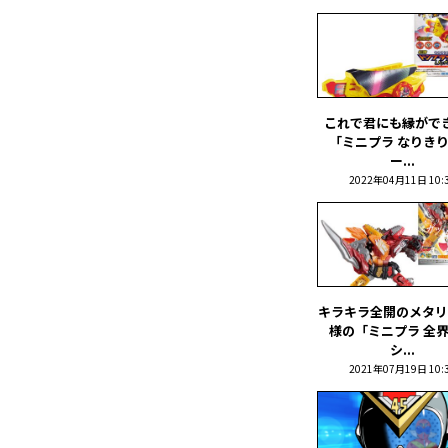
これで君にも縁がで
「ミニプラ なりき
ー...
2022年04月11日 10:
キラキラ全開のメタリ
様の「ミニプラ 全
シ...
2021年07月19日 10: