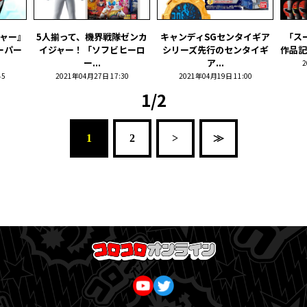
ャー』
5人揃って、機界戦隊ゼンカ
キャンディSGセンタイギア
「ス
ーパー
イジャー！「ソフビヒーロ
シリーズ先行のセンタイギ
作品記
ー...
ア...
2
45
2021年04月27日 17:30
2021年04月19日 11:00
1/2
1
2
>
≫