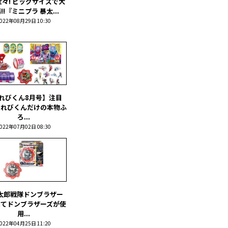
々! ビッグサイズで大
!!『ミニプラ 暴太...
022年08月29日 10:30
れびくん8月号】注目
てれびくんだけの本物ふ
ろ...
022年07月02日 08:30
太郎戦隊ドンブラザー
にてドンブラザーズが使
用...
022年04月25日 11:20