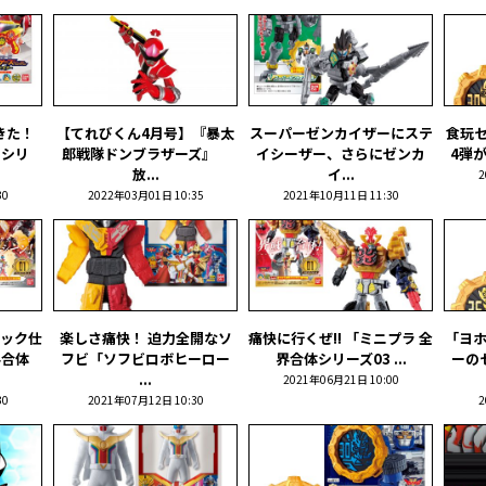
きた！
【てれびくん4月号】『暴太
スーパーゼンカイザーにステ
食玩
りシリ
郎戦隊ドンブラザーズ』
イシーザー、さらにゼンカ
4弾が
放...
イ...
2
30
2022年03月01日 10:35
2021年10月11日 11:30
ック仕
楽しさ痛快！ 迫力全開なソ
痛快に行くぜ!! 「ミニプラ 全
「ヨ
界合体
フビ「ソフビロボヒーロー
界合体シリーズ03 ...
ーの
...
2021年06月21日 10:00
30
2021年07月12日 10:30
2