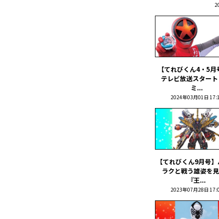
2
【てれびくん4・5月
テレビ放送スタート
ミ...
2024年03月01日 17:
【てれびくん9月号】
ラクと戦う雄姿を見
『王...
2023年07月28日 17: