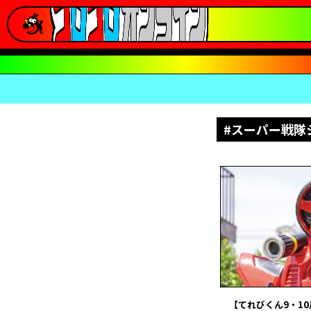
#スーパー戦隊
【てれびくん9・10