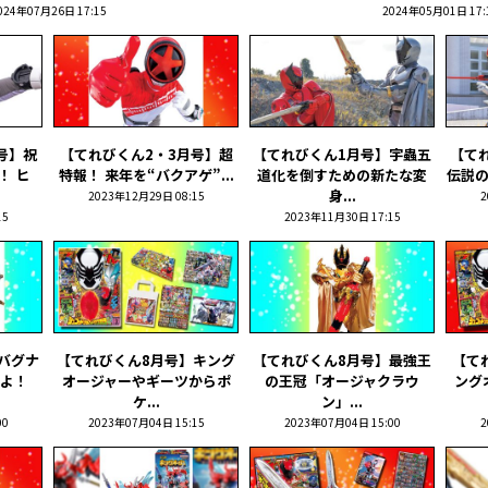
024年07月26日 17:15
2024年05月01日 17:
号】祝
【てれびくん2・3月号】超
【てれびくん1月号】宇蟲五
【てれ
！ ヒ
特報！ 来年を“バクアゲ”...
道化を倒すための新たな変
伝説の
身...
2023年12月29日 08:15
2
15
2023年11月30日 17:15
バグナ
【てれびくん8月号】キング
【てれびくん8月号】最強王
【て
よ！
オージャーやギーツからポ
の王冠「オージャクラウ
ング
ケ...
ン」...
00
2023年07月04日 15:15
2023年07月04日 15:00
2