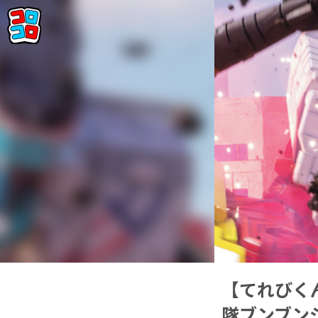
【てれびく
隊ブンブン