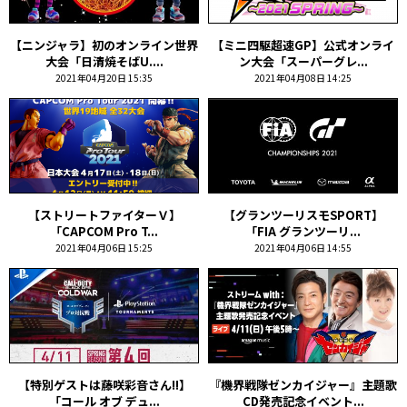
【ニンジャラ】初のオンライン世界
【ミニ四駆超速GP】公式オンライ
大会「日清焼そばU....
ン大会「スーパーグレ...
2021年04月20日 15:35
2021年04月08日 14:25
【ストリートファイターＶ】
【グランツーリスモSPORT】
「CAPCOM Pro T...
「FIA グランツーリ...
2021年04月06日 15:25
2021年04月06日 14:55
【特別ゲストは藤咲彩音さん!!】
『機界戦隊ゼンカイジャー』主題歌
「コール オブ デュ...
CD発売記念イベント...