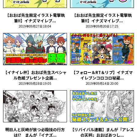
【おおば先生限定イラスト電撃執
【おおば先生限定イラスト電撃執
筆!!】イナズマイレブ...
筆!!】イナズマイレブ...
2019年09月27日 18:04
2019年09月20日 17:25
【イナイレ杯】おおば先生スペシャ
【フォロー＆RT＆リプ】イナズマ
ル色紙プレゼント企画...
イレブンコロコロ秘蔵...
2019年09月18日 19:05
2019年09月14日 20:00
明日人と灰崎が放つ必殺技の行方
【リバイバル連載】まんが『アレス
は!? まんが『イナズ...
の天秤』おおばあつし...