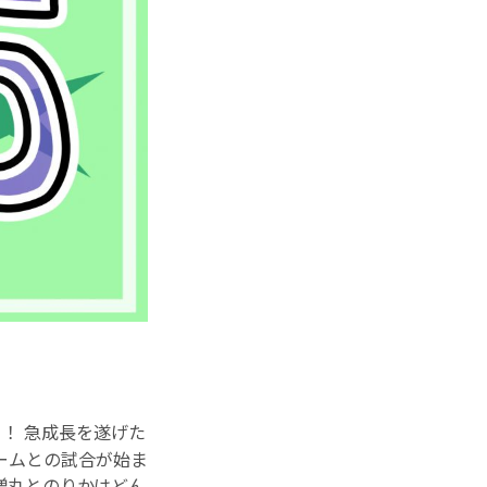
』！ 急成長を遂げた
ームとの試合が始ま
僧丸とのりかはどん