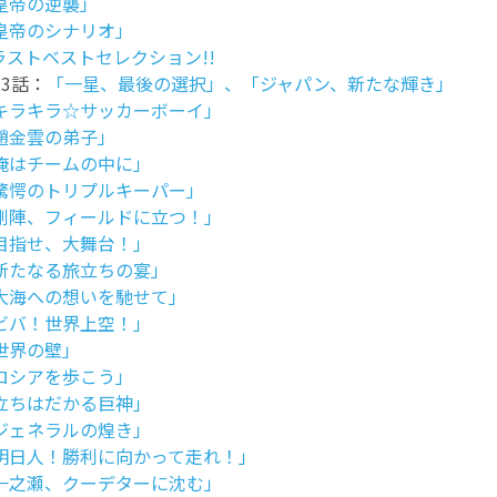
皇帝の逆襲」
皇帝のシナリオ」
ラストベストセレクション!!
13話：
「一星、最後の選択」、「ジャパン、新たな輝き」
キラキラ☆サッカーボーイ」
趙金雲の弟子」
俺はチームの中に」
驚愕のトリプルキーパー」
剛陣、フィールドに立つ！」
目指せ、大舞台！」
新たなる旅立ちの宴」
大海への想いを馳せて」
ビバ！世界上空！」
世界の壁」
ロシアを歩こう」
立ちはだかる巨神」
ジェネラルの煌き」
明日人！勝利に向かって走れ！」
一之瀬、クーデターに沈む」