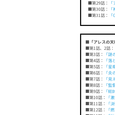
■第29話：
「
■第30話：
「
■第31話：
「
■「アレスの天
■第1話、2話：
■第3話：
「謎
■第4話：
「落
■第5話：
「星
■第6話：
「炎
■第7話：
「見
■第8話：
「監
■第9話：
「総
■第10話：
「激
■第11話：
「決
■第12話：
「燃