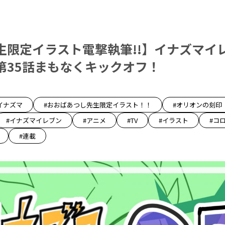
生限定イラスト電撃執筆!!】イナズマイレ
第35話まもなくキックオフ！
イナズマ
#おおばあつし先生限定イラスト！！
#オリオンの刻印
#イナズマイレブン
#アニメ
#TV
#イラスト
#コ
#連載