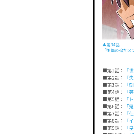
▲第34話
「衝撃の追加メ
■第1話：
「世
■第2話：
「失
■第3話：
「刻
■第4話：
「笑
■第5話：
「ト
■第6話：
「鬼
■第7話：
「仕
■第8話：
「イ
■第9話：
「皇