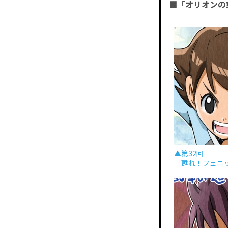
■「オリオンの
▲第32回
「甦れ！フェニ