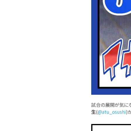
試合の展開が気に
生
(
@atu_osushi
)