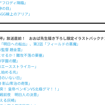
アフロディ降臨」
神の目」
GGG線上のアリア」
秤」放送直前！ おおば先生描き下ろし限定イラストバックナ
「明日への船出」、第2話「フィールドの悪魔」
の監督 趙金雲」
とせるか！難攻不落の要塞」
章学園の闇」
のエースストライカー」
え始める光」
督のいない日」
帥 影山零治の奇策」
突！ 皇帝ペンギンVS北極グマ！！」
戦前夜 明日人の決意」
える灰崎」