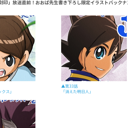
刻印」放送直前！おおば先生書き下ろし限定イラストバックナ
▲第33話
ックス」
「消えた明日人」