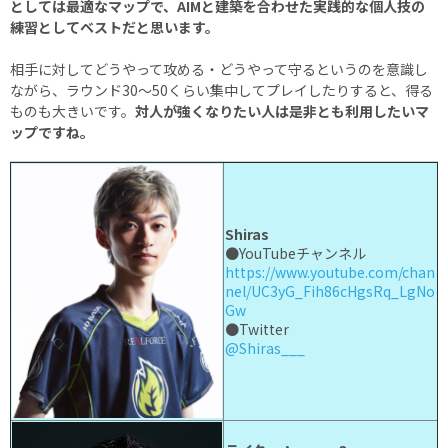
としては最適なマップで、AIMと建築を合わせた実践的な個人技の
練習としてベストだと思います。
相手に対してどうやって攻める・どうやって守るというのを意識し
ながら、ラウンド30～50くらい集中してプレイしたりすると、得る
ものも大きいです。
対人が強くなりたい人は是非とも利用したいマ
ップですね。
Shiras
●YouTubeチャンネル
https://www.youtube.com/chan
nel/UC3yG_Fih86cHgsRq_LgNo
Gw
●Twitter
@Shiras___