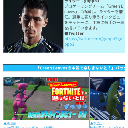
ライター：gappo3
プロゲーミングチーム「Green L
eaves」に所属し、ライターを兼
任。選手に寄り添うインタビュー
をモットーに、丁寧に選手の一面
を描いていきます。
●Twitter
https://twitter.com/gappo3ga
ppo3
「Green Leavesの本気で楽しまないと！」バッ
▲第1回
▲第2回
bykn選手にインタビュー〈前編〉!!
bykn選手にインタビュー