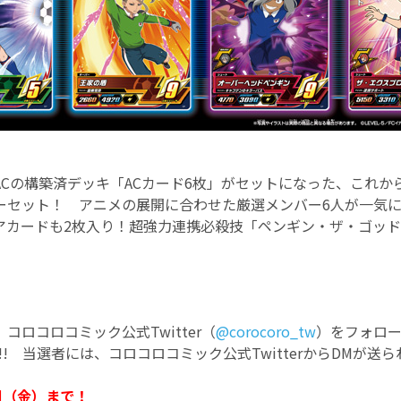
ACの構築済デッキ「ACカード6枚」がセットになった、これか
ーセット！ アニメの展開に合わせた厳選メンバー6人が一気
アカードも2枚入り！超強力連携必殺技「ペンギン・ザ・ゴッド
コロコロコミック公式Twitter（
@corocoro_tw
）をフォロ
!! 当選者には、コロコロコミック公式TwitterからDMが送ら
日（金）まで！