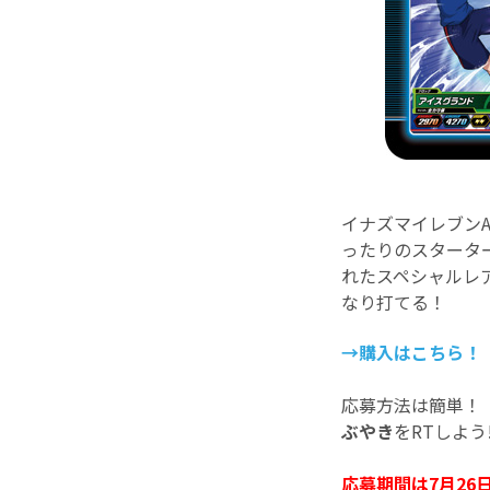
イナズマイレブン
ったりのスタータ
れたスペシャルレ
なり打てる！
→購入はこちら！
応募方法は簡単！ 
ぶやき
をRTしよう
応募期間は7月26