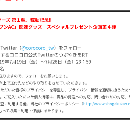
ターズ 第１弾」稼動記念!!
ブンAC」関連グッズ スペシャルプレゼント企画第４弾
witter（
@corocoro_tw
）をフォロー
関するコロコロ公式TwitterのつぶやきをRT
19年7月19日（金）～7月26日（金）23：59
名
送りますので、フォローをお願いします。
M上で送付先などのやり取りをさせていただきます。
いただいた皆様のプライバシーを尊重し、プライバシー情報を適切に扱うため
す。ご記入いただいた個人情報は、賞品の発送への対応、問い合わせの対応、
調査に利用する他、当社のプライバシーポリシー（
http://www.shogakukan.co
もって収集・利用・保護にあたります。