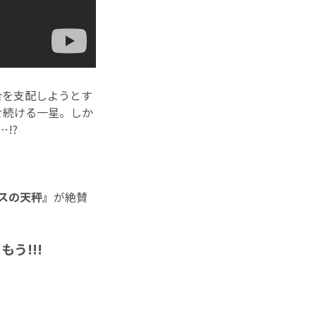
合を支配しようとす
せ続ける一星。しか
!?
スの天秤』
が絶賛
う!!!