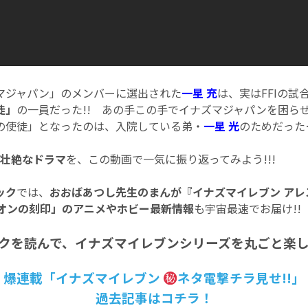
マジャパン」のメンバーに選出された
一星 充
は、実はFFIの試
徒」
の一員だった!! あの手この手でイナズマジャパンを困ら
の使徒」となったのは、入院している弟・
一星 光
のためだった…
の壮絶なドラマ
を、この動画で一気に振り返ってみよう!!!
ック
では、
おおばあつし先生のまんが『イナズマイレブン アレ
オンの刻印」のアニメやホビー最新情報
も宇宙最速でお届け!!
クを読んで、イナズマイレブンシリーズを丸ごと楽しも
爆連載「イナズマイレブン
ネタ電撃チラ見せ!!」
過去記事はコチラ！