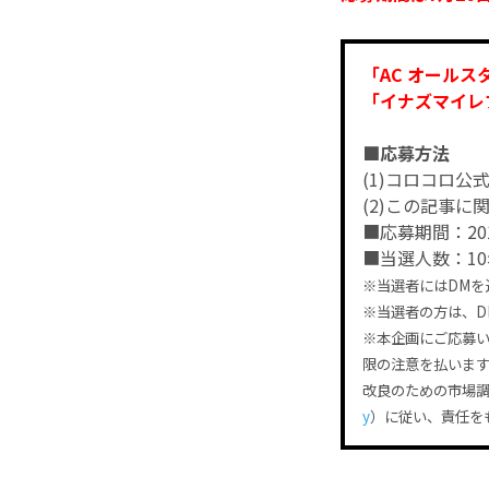
「AC オールス
「イナズマイレ
■応募方法
(1)コロコロ公式T
(2)この記事に
■応募期間：20
■当選人数：10
※当選者にはDMを
※当選者の方は、D
※本企画にご応募
限の注意を払いま
改良のための市場
y
）に従い、責任を