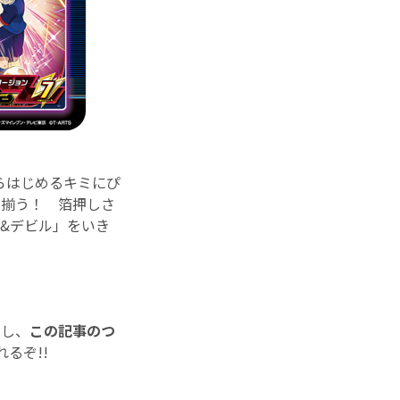
らはじめるキミにぴ
に揃う！ 箔押しさ
&デビル」をいき
ーし、
この記事のつ
れるぞ!!