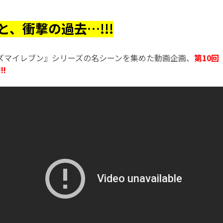
と、衝撃の過去…!!!
ズマイレブン』シリーズの名シーンを集めた動画企画、
第10回
!!