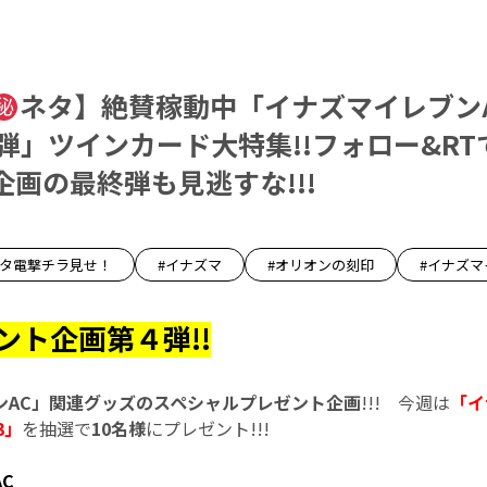
ネタ】絶賛稼動中「イナズマイレブンA
弾」ツインカード大特集!!フォロー&R
画の最終弾も見逃すな!!!
ネタ電撃チラ見せ！
#イナズマ
#オリオンの刻印
#イナズマ
ント企画第４弾!!
ンAC」関連グッズのスペシャルプレゼント企画
!!! 今週は
「イ
3」
を抽選で
10名様
にプレゼント!!!
C