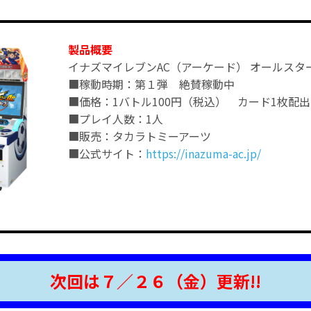
製品概要
イナズマイレブンAC（アーケード） オールスタ
■稼動時期：第１弾 絶賛稼動中
■価格：1バトル100円（税込） カード1枚配出
■プレイ人数：1人
■販売：タカラトミーアーツ
■公式サイト：
https://inazuma-ac.jp/
次回は７／２６
（金）更新!!