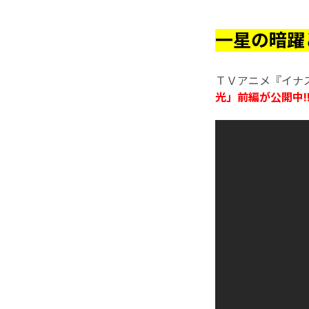
一星の暗躍
ＴＶアニメ『イナ
光」前編
が公開中!!