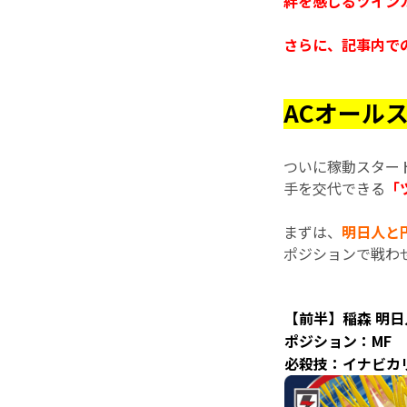
絆を感じるツイン
さらに、記事内での
ACオール
ついに稼動スター
手を交代できる
「
まずは、
明日人と
ポジションで戦わせ
【前半】稲森 明日
ポジション：MF
必殺技：イナビカ