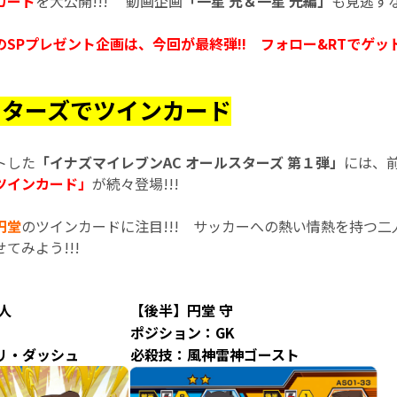
カード
を大公開!!! 動画企画
「一星 充＆一星 光編」
も見逃す
SPプレゼント企画は、今回が最終弾!! フォロー&RTでゲットし
スターズでツインカード
トした
「イナズマイレブンAC オールスターズ 第１弾」
には、
ツインカード」
が続々登場!!!
円堂
のツインカードに注目!!! サッカーへの熱い情熱を持つ
てみよう!!!
人
【後半】円堂 守
ポジション：GK
リ・ダッシュ
必殺技：風神雷神ゴースト