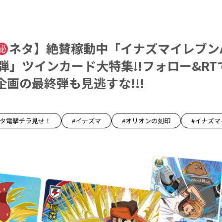
ネタ】絶賛稼動中「イナズマイレブンA
弾」ツインカード大特集!!フォロー&R
画の最終弾も見逃すな!!!
ネタ電撃チラ見せ！
#イナズマ
#オリオンの刻印
#イナズマ