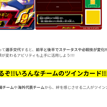
って
選手交代
すると、
前半と後半でステータスや必殺技が変化
が変わるアビリティも上手に活用しよう!!!
ぞ!!いろんなチームのツインカード!!
出場チーム
や
海外代表チーム
から、絆を感じさせる二人がツインカ