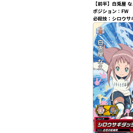
【前半】白兎屋 な
ポジション：FW
必殺技：シロウサ