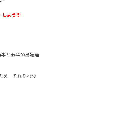
な！
よう!!!
前半と後半の出場選
二人を、それぞれの