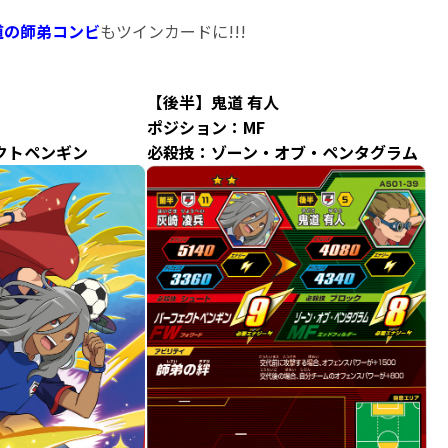
道の師弟コンビ
もツインカードに!!!
【後半】鬼道 有人
ポジション：MF
クトペンギン
必殺技：ゾーン・オブ・ペンタグラム