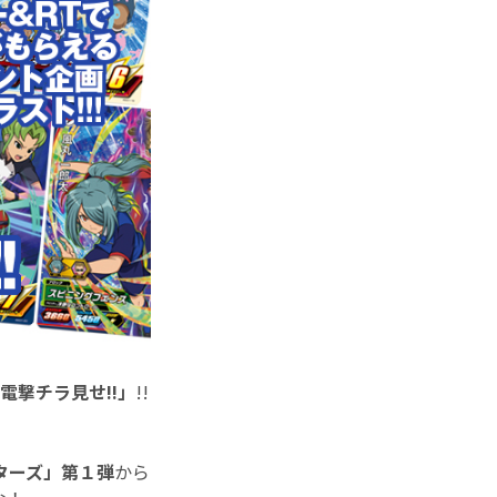
電撃チラ見せ!!」
!!
ターズ」第１弾
から