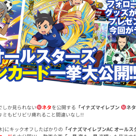
でしか見られない
ネタ
を公開する
「イナズマイレブン
ネタ
ミもビリビリ痺れること間違いなし!!
(木)にキックオフしたばかりの
「イナズマイレブンAC オールス