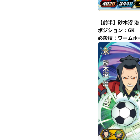
【前半】砂木沼 治
ポジション：GK
必殺技：ワームホ