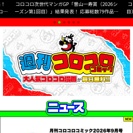
来！
コロコロ次世代マンガGP「曽山一寿賞（2026シ
コ
コロ
ーズン第1回目）」結果発表！ 応募総数79作品の
目
中から入賞した3作品を週刊コロコロで公開中!!
NEW