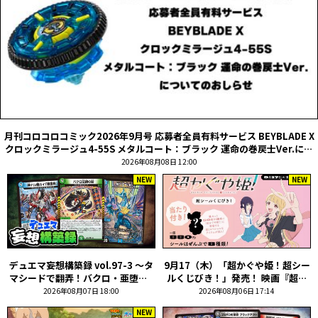
月刊コロコロコミック2026年9月号 応募者全員有料サービス BEYBLADE X
クロックミラージュ4-55S メタルコート：ブラック 運命の巻戻士Ver.につ
いてのおしらせ
2026年08月08日 12:00
NEW
NEW
デュエマ妄想構築録 vol.97-3 ～タ
9月17（木）「超かぐや姫！超シー
マシードで翻弄！バクロ・亜堕無!!
ルくじびき！」発売！ 映画『超か
～
ぐや姫！』 特別フォーマット＆通
2026年08月07日 18:00
2026年08月06日 17:14
常版復活上映ポスターを全国書店で
NEW
掲出中！